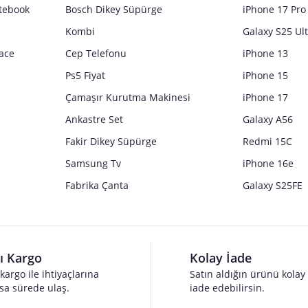
tebook
Bosch Dikey Süpürge
iPhone 17 Pro
Kombi
Galaxy S25 Ul
ace
Cep Telefonu
iPhone 13
Ps5 Fiyat
iPhone 15
Çamaşır Kurutma Makinesi
iPhone 17
Ankastre Set
Galaxy A56
Fakir Dikey Süpürge
Redmi 15C
Samsung Tv
iPhone 16e
Fabrika Çanta
Galaxy S25FE
lı Kargo
Kolay İade
 kargo ile ihtiyaçlarına
Satın aldığın ürünü kolay
sa sürede ulaş.
iade edebilirsin.