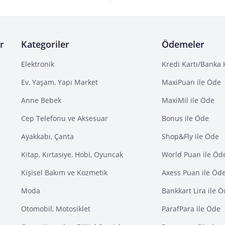
r
Kategoriler
Ödemeler
Elektronik
Kredi Kartı/Banka 
Ev, Yaşam, Yapı Market
MaxiPuan ile Öde
Anne Bebek
MaxiMil ile Öde
Cep Telefonu ve Aksesuar
Bonus ile Öde
Ayakkabı, Çanta
Shop&Fly ile Öde
Kitap, Kırtasiye, Hobi, Oyuncak
World Puan ile Öd
Kişisel Bakım ve Kozmetik
Axess Puan ile Öd
Moda
Bankkart Lira ile 
Otomobil, Motosiklet
ParafPara ile Öde