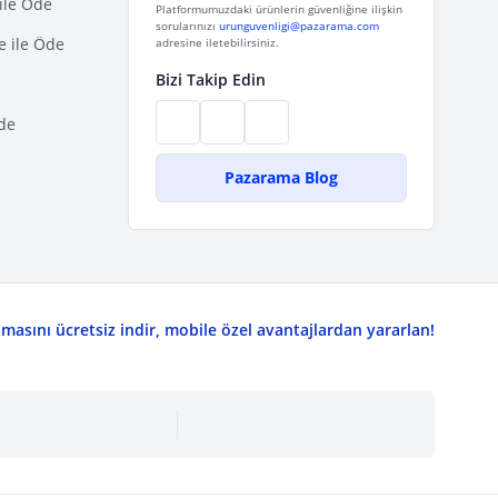
ile Öde
Platformumuzdaki ürünlerin güvenliğine ilişkin
sorularınızı
urunguvenligi@pazarama.com
e ile Öde
adresine iletebilirsiniz.
Bizi Takip Edin
de
Pazarama Blog
asını ücretsiz indir, mobile özel avantajlardan yararlan!