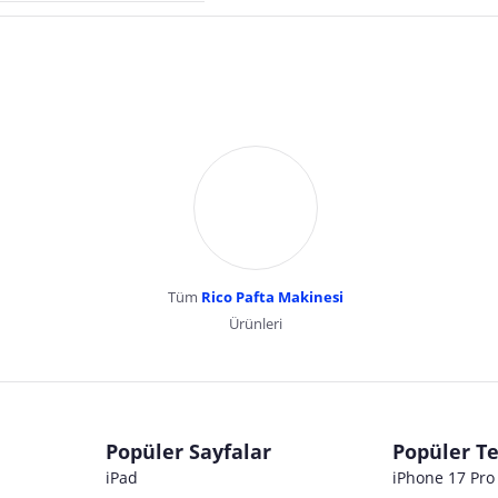
Tüm
Rico Pafta Makinesi
Ürünleri
dır. Pazarama, bu içeriklerden dolayı herhangi bir sorumluluk kabul etmemektedir.
Popüler Sayfalar
Popüler Te
iPad
iPhone 17 Pr