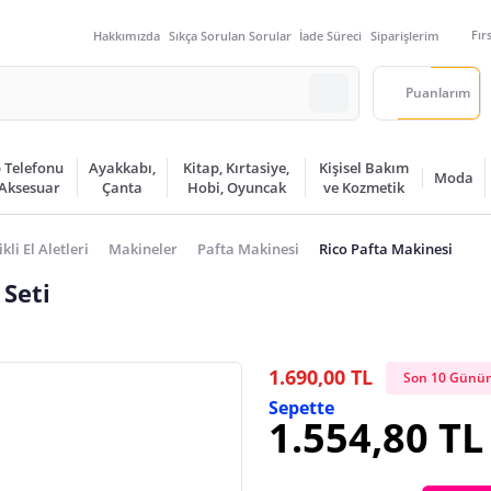
Fır
Hakkımızda
Sıkça Sorulan Sorular
İade Süreci
Siparişlerim
Puanlarım
 Telefonu
Ayakkabı,
Kitap, Kırtasiye,
Kişisel Bakım
Moda
 Aksesuar
Çanta
Hobi, Oyuncak
ve Kozmetik
ikli El Aletleri
Makineler
Pafta Makinesi
Rico Pafta Makinesi
 Seti
1.690,00 TL
Son 10 Günün
Sepette
1.554,80 TL