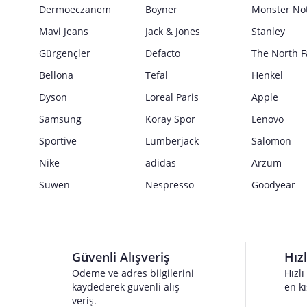
Güvenlik İşaretleri
Dermoeczanem
Boyner
Monster No
Satıcı bilgi girişi yapmamıştır.
Mavi Jeans
Jack & Jones
Stanley
Gürgençler
Defacto
The North F
Bellona
Tefal
Henkel
Dyson
Loreal Paris
Apple
Samsung
Koray Spor
Lenovo
Sportive
Lumberjack
Salomon
Nike
adidas
Arzum
Suwen
Nespresso
Goodyear
Güvenli Alışveriş
Hız
Ödeme ve adres bilgilerini
Hızlı
kaydederek güvenli alış
en kı
veriş.