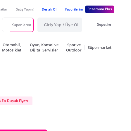
Pazarama Plus
satlar
Satış Yapın!
Destek Ol
Favorilerim
Giriş Yap / Üye Ol
Sepetim
Kuponlarım
Otomobil,
Oyun, Konsol ve
Spor ve
Süpermarket
Motosiklet
Dijital Servisler
Outdoor
 En Düşük Fiyatı