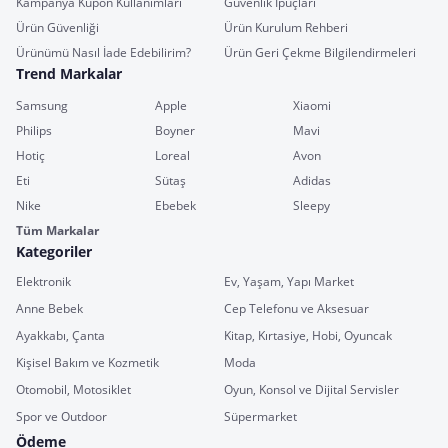
Kampanya Kupon Kullanımları
Güvenlik İpuçları
Ürün Güvenliği
Ürün Kurulum Rehberi
Ürünümü Nasıl İade Edebilirim?
Ürün Geri Çekme Bilgilendirmeleri
Trend Markalar
Samsung
Apple
Xiaomi
Philips
Boyner
Mavi
Hotiç
Loreal
Avon
Eti
Sütaş
Adidas
Nike
Ebebek
Sleepy
Tüm Markalar
Kategoriler
Elektronik
Ev, Yaşam, Yapı Market
Anne Bebek
Cep Telefonu ve Aksesuar
Ayakkabı, Çanta
Kitap, Kırtasiye, Hobi, Oyuncak
Kişisel Bakım ve Kozmetik
Moda
Otomobil, Motosiklet
Oyun, Konsol ve Dijital Servisler
Spor ve Outdoor
Süpermarket
Ödeme