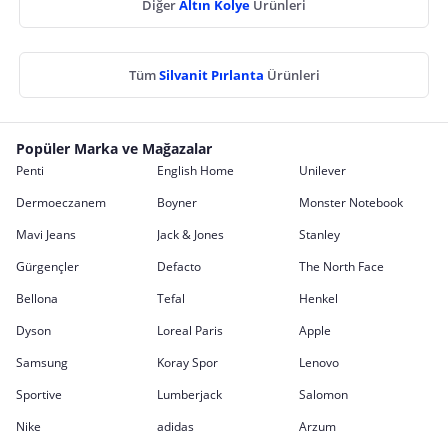
Diğer
Altın Kolye
Ürünleri
Tüm
Silvanit Pırlanta
Ürünleri
Popüler Marka ve Mağazalar
Penti
English Home
Unilever
Dermoeczanem
Boyner
Monster Notebook
Mavi Jeans
Jack & Jones
Stanley
Gürgençler
Defacto
The North Face
Bellona
Tefal
Henkel
Dyson
Loreal Paris
Apple
Samsung
Koray Spor
Lenovo
Sportive
Lumberjack
Salomon
Nike
adidas
Arzum