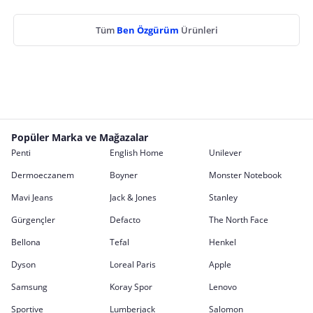
Tüm
Ben Özgürüm
Ürünleri
Popüler Marka ve Mağazalar
Penti
English Home
Unilever
Dermoeczanem
Boyner
Monster Notebook
Mavi Jeans
Jack & Jones
Stanley
Gürgençler
Defacto
The North Face
Bellona
Tefal
Henkel
Dyson
Loreal Paris
Apple
Samsung
Koray Spor
Lenovo
Sportive
Lumberjack
Salomon