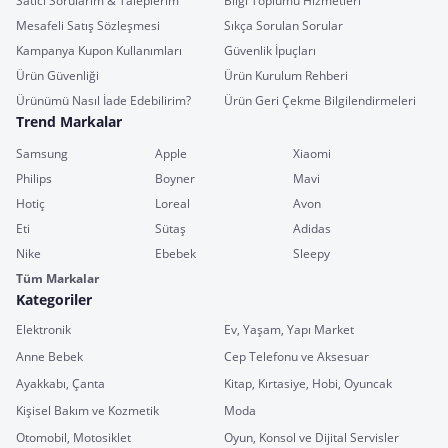
Satıcı Sorularım & Taleplerim
Bilgi Toplumu Hizmetleri
Mesafeli Satış Sözleşmesi
Sıkça Sorulan Sorular
Kampanya Kupon Kullanımları
Güvenlik İpuçları
Ürün Güvenliği
Ürün Kurulum Rehberi
Ürünümü Nasıl İade Edebilirim?
Ürün Geri Çekme Bilgilendirmeleri
Trend Markalar
Samsung
Apple
Xiaomi
Philips
Boyner
Mavi
Hotiç
Loreal
Avon
Eti
Sütaş
Adidas
Nike
Ebebek
Sleepy
Tüm Markalar
Kategoriler
Elektronik
Ev, Yaşam, Yapı Market
Anne Bebek
Cep Telefonu ve Aksesuar
Ayakkabı, Çanta
Kitap, Kırtasiye, Hobi, Oyuncak
Kişisel Bakım ve Kozmetik
Moda
Otomobil, Motosiklet
Oyun, Konsol ve Dijital Servisler