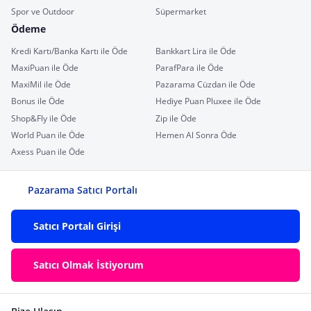
Spor ve Outdoor
Süpermarket
Ödeme
Kredi Kartı/Banka Kartı ile Öde
Bankkart Lira ile Öde
MaxiPuan ile Öde
ParafPara ile Öde
MaxiMil ile Öde
Pazarama Cüzdan ile Öde
Bonus ile Öde
Hediye Puan Pluxee ile Öde
Shop&Fly ile Öde
Zip ile Öde
World Puan ile Öde
Hemen Al Sonra Öde
Axess Puan ile Öde
Pazarama Satıcı Portalı
Satıcı Portalı Girişi
Satıcı Olmak İstiyorum