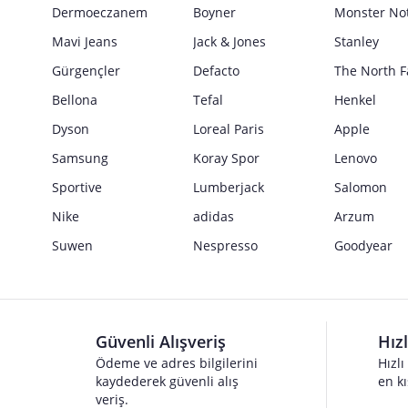
Güvenlik İşaretleri
Dermoeczanem
Boyner
Monster No
Satıcı bilgi girişi yapmamıştır.
Mavi Jeans
Jack & Jones
Stanley
Gürgençler
Defacto
The North F
Bellona
Tefal
Henkel
Dyson
Loreal Paris
Apple
Samsung
Koray Spor
Lenovo
Sportive
Lumberjack
Salomon
Nike
adidas
Arzum
Suwen
Nespresso
Goodyear
Güvenli Alışveriş
Hız
Ödeme ve adres bilgilerini
Hızlı
kaydederek güvenli alış
en kı
veriş.