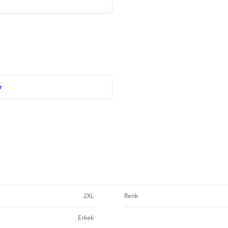
r
2XL
Renk
Erkek