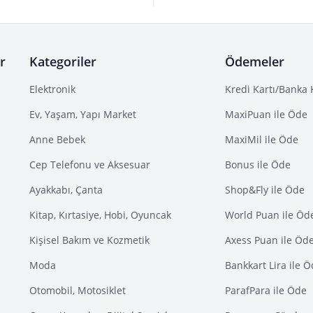
r
Kategoriler
Ödemeler
Elektronik
Kredi Kartı/Banka 
Ev, Yaşam, Yapı Market
MaxiPuan ile Öde
Anne Bebek
MaxiMil ile Öde
Cep Telefonu ve Aksesuar
Bonus ile Öde
Ayakkabı, Çanta
Shop&Fly ile Öde
Kitap, Kırtasiye, Hobi, Oyuncak
World Puan ile Öd
Kişisel Bakım ve Kozmetik
Axess Puan ile Öd
Moda
Bankkart Lira ile 
Otomobil, Motosiklet
ParafPara ile Öde