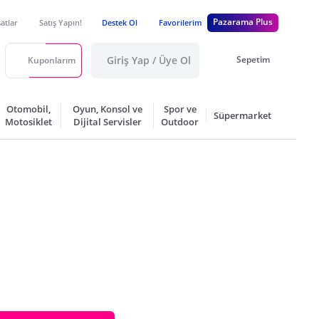
Pazarama Plus
satlar
Satış Yapın!
Destek Ol
Favorilerim
Giriş Yap / Üye Ol
Sepetim
Kuponlarım
Otomobil,
Oyun, Konsol ve
Spor ve
Süpermarket
Motosiklet
Dijital Servisler
Outdoor