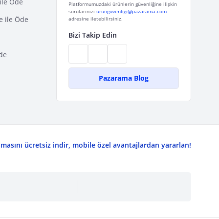
ile Öde
Platformumuzdaki ürünlerin güvenliğine ilişkin
sorularınızı
urunguvenligi@pazarama.com
e ile Öde
adresine iletebilirsiniz.
Bizi Takip Edin
de
Pazarama Blog
asını ücretsiz indir, mobile özel avantajlardan yararlan!