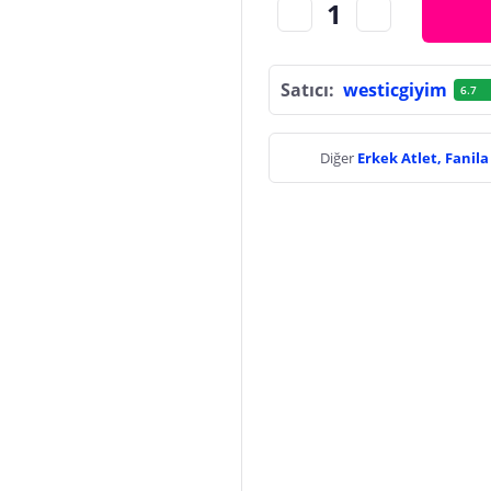
Satıcı:
westicgiyim
6.7
Diğer
Erkek Atlet, Fanil