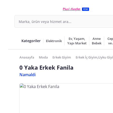
Plus'ı Keşfet
YENİ
Ev, Yaşam,
Anne
Cep
Kategoriler
Elektronik
Yapı Market
Bebek
ve
Anasayfa
Moda
Erkek Giyim
Erkek İç Giyim,Uyku Giy
0 Yaka Erkek Fanila
Namaldi