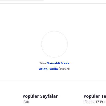
Tüm
Namaldi Erkek
Atlet, Fanila
Ürünleri
dır. Pazarama, bu içeriklerden dolayı herhangi bir sorumluluk kabul etmemektedir.
Popüler Sayfalar
Popüler Te
iPad
iPhone 17 Pr