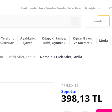
Fır
Hakkımızda
Sıkça Sorulan Sorular
İade Süreci
Siparişlerim
Puanlarım
 Telefonu
Ayakkabı,
Kitap, Kırtasiye,
Kişisel Bakım
Moda
 Aksesuar
Çanta
Hobi, Oyuncak
ve Kozmetik
im
Erkek Atlet, Fanila
Namaldi Erkek Atlet, Fanila
419,08 TL
Sepette
398,13 TL