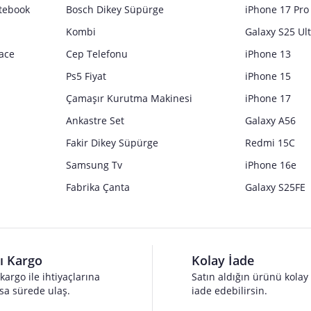
tebook
Bosch Dikey Süpürge
iPhone 17 Pro
Kombi
Galaxy S25 Ul
ace
Cep Telefonu
iPhone 13
Ps5 Fiyat
iPhone 15
Çamaşır Kurutma Makinesi
iPhone 17
Ankastre Set
Galaxy A56
Fakir Dikey Süpürge
Redmi 15C
Samsung Tv
iPhone 16e
Fabrika Çanta
Galaxy S25FE
lı Kargo
Kolay İade
 kargo ile ihtiyaçlarına
Satın aldığın ürünü kolay
sa sürede ulaş.
iade edebilirsin.