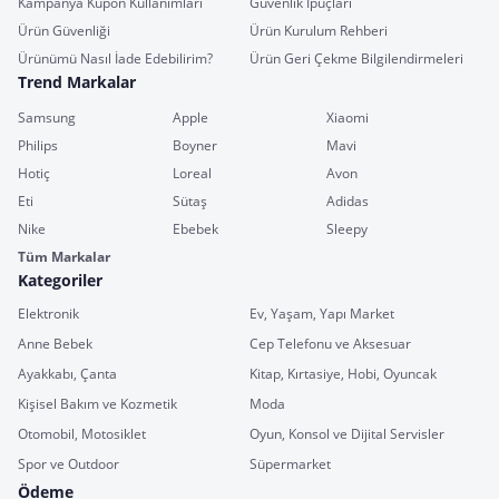
Kampanya Kupon Kullanımları
Güvenlik İpuçları
Ürün Güvenliği
Ürün Kurulum Rehberi
Ürünümü Nasıl İade Edebilirim?
Ürün Geri Çekme Bilgilendirmeleri
Trend Markalar
Samsung
Apple
Xiaomi
Philips
Boyner
Mavi
Hotiç
Loreal
Avon
Eti
Sütaş
Adidas
Nike
Ebebek
Sleepy
Tüm Markalar
Kategoriler
Elektronik
Ev, Yaşam, Yapı Market
Anne Bebek
Cep Telefonu ve Aksesuar
Ayakkabı, Çanta
Kitap, Kırtasiye, Hobi, Oyuncak
Kişisel Bakım ve Kozmetik
Moda
Otomobil, Motosiklet
Oyun, Konsol ve Dijital Servisler
Spor ve Outdoor
Süpermarket
Ödeme