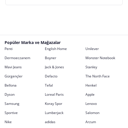
Popüler Marka ve Mağazalar
Penti
English Home
Unilever
Dermoeczanem
Boyner
Monster Notebook
Mavi Jeans
Jack & Jones
Stanley
Gürgençler
Defacto
The North Face
Bellona
Tefal
Henkel
Dyson
Loreal Paris
Apple
Samsung
Koray Spor
Lenovo
Sportive
Lumberjack
Salomon
Nike
adidas
Arzum