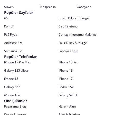
Suwen
Nespresso
Goodyear
Popüler Sayfalar
iPad
Bosch Dikey Süpürge
Kombi
Cep Telefonu
Ps5 Fiyat
Çamaşır Kurutma Makinesi
Ankastre Set
Fakir Dikey Süpürge
Samsung Tv
Fabrika Çanta
Popüler Telefonlar
iPhone 17 Pro Max
iPhone 17 Pro
Galaxy S25 Ultra
iPhone 13
iPhone 15
iPhone 17
Galaxy A56
Redmi 15C
iPhone 16e
Galaxy S25FE
Öne Çıkanlar
Pazarama Blog
Harem Altın
Dyson Süpürge
Bilezik Fiyatları