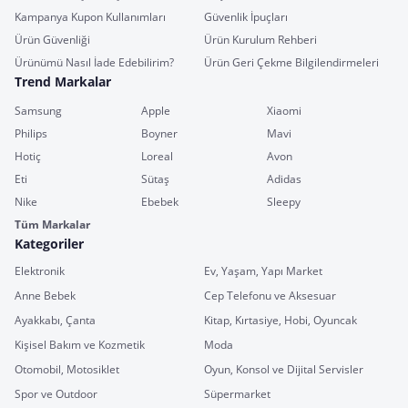
Kampanya Kupon Kullanımları
Güvenlik İpuçları
Ürün Güvenliği
Ürün Kurulum Rehberi
Ürünümü Nasıl İade Edebilirim?
Ürün Geri Çekme Bilgilendirmeleri
Trend Markalar
Samsung
Apple
Xiaomi
Philips
Boyner
Mavi
Hotiç
Loreal
Avon
Eti
Sütaş
Adidas
Nike
Ebebek
Sleepy
Tüm Markalar
Kategoriler
Elektronik
Ev, Yaşam, Yapı Market
Anne Bebek
Cep Telefonu ve Aksesuar
Ayakkabı, Çanta
Kitap, Kırtasiye, Hobi, Oyuncak
Kişisel Bakım ve Kozmetik
Moda
Otomobil, Motosiklet
Oyun, Konsol ve Dijital Servisler
Spor ve Outdoor
Süpermarket