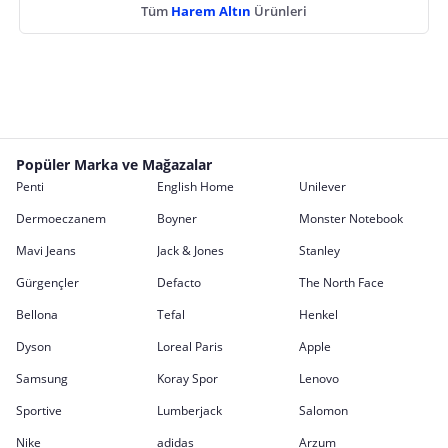
Tüm
Harem Altın
Ürünleri
Popüler Marka ve Mağazalar
Penti
English Home
Unilever
Dermoeczanem
Boyner
Monster Notebook
Mavi Jeans
Jack & Jones
Stanley
Gürgençler
Defacto
The North Face
Bellona
Tefal
Henkel
Dyson
Loreal Paris
Apple
Samsung
Koray Spor
Lenovo
Sportive
Lumberjack
Salomon
Nike
adidas
Arzum