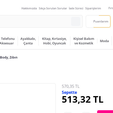
Fır
Hakkımızda
Sıkça Sorulan Sorular
İade Süreci
Siparişlerim
Puanlarım
 Telefonu
Ayakkabı,
Kitap, Kırtasiye,
Kişisel Bakım
Moda
 Aksesuar
Çanta
Hobi, Oyuncak
ve Kozmetik
Body, Zıbın
570,35 TL
Sepette
513,32 TL