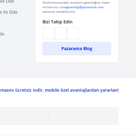
ile Öde
Platformumuzdaki ürünlerin güvenliğine ilişkin
sorularınızı
urunguvenligi@pazarama.com
e ile Öde
adresine iletebilirsiniz.
Bizi Takip Edin
de
Pazarama Blog
asını ücretsiz indir, mobile özel avantajlardan yararlan!