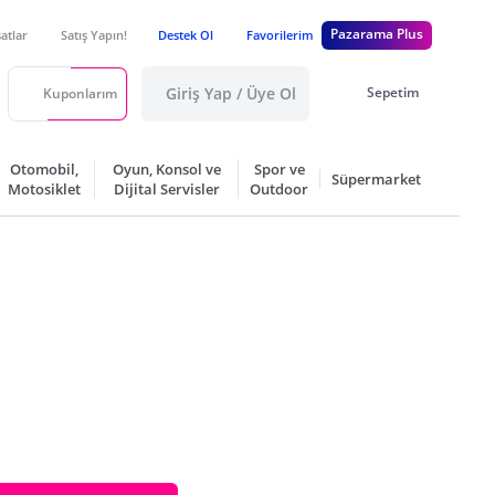
Pazarama Plus
satlar
Satış Yapın!
Destek Ol
Favorilerim
Giriş Yap / Üye Ol
Sepetim
Kuponlarım
Otomobil,
Oyun, Konsol ve
Spor ve
Süpermarket
Motosiklet
Dijital Servisler
Outdoor