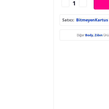
Satıcı:
BitmeyenKartus
Diğer
Body, Zıbın
Ürü