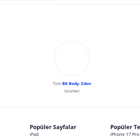
Tüm
BK Body, Zıbın
Ürünleri
dır. Pazarama, bu içeriklerden dolayı herhangi bir sorumluluk kabul etmemektedir.
Popüler Sayfalar
Popüler Te
iPad
iPhone 17 Pr