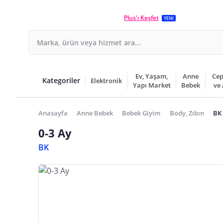
Plus'ı Keşfet
YENİ
Ev, Yaşam,
Anne
Cep
Kategoriler
Elektronik
Yapı Market
Bebek
ve
Anasayfa
Anne Bebek
Bebek Giyim
Body, Zıbın
BK 
0-3 Ay
BK