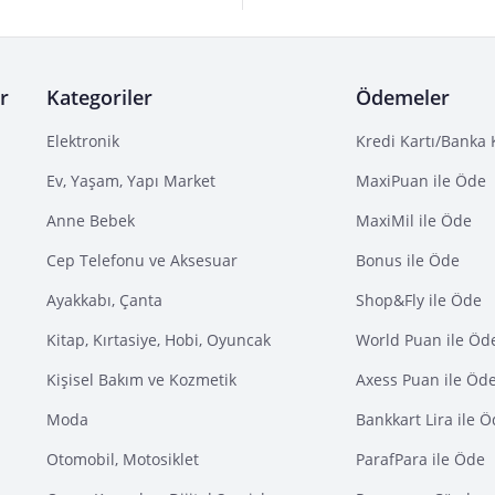
r
Kategoriler
Ödemeler
Elektronik
Kredi Kartı/Banka 
Ev, Yaşam, Yapı Market
MaxiPuan ile Öde
Anne Bebek
MaxiMil ile Öde
Cep Telefonu ve Aksesuar
Bonus ile Öde
Ayakkabı, Çanta
Shop&Fly ile Öde
Kitap, Kırtasiye, Hobi, Oyuncak
World Puan ile Öd
Kişisel Bakım ve Kozmetik
Axess Puan ile Öd
Moda
Bankkart Lira ile 
Otomobil, Motosiklet
ParafPara ile Öde