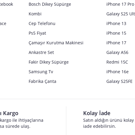
tebook
Bosch Dikey Süpürge
iPhone 17 Pro
Kombi
Galaxy S25 Ul
ace
Cep Telefonu
iPhone 13
Ps5 Fiyat
iPhone 15
Çamaşır Kurutma Makinesi
iPhone 17
Ankastre Set
Galaxy A56
Fakir Dikey Süpürge
Redmi 15C
Samsung Tv
iPhone 16e
Fabrika Çanta
Galaxy S25FE
lı Kargo
Kolay İade
 kargo ile ihtiyaçlarına
Satın aldığın ürünü kolay
sa sürede ulaş.
iade edebilirsin.