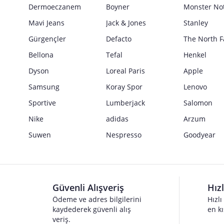
Güvenlik İşaretleri
Dermoeczanem
Boyner
Monster No
Satıcı bilgi girişi yapmamıştır.
Mavi Jeans
Jack & Jones
Stanley
Gürgençler
Defacto
The North F
Bellona
Tefal
Henkel
Dyson
Loreal Paris
Apple
Samsung
Koray Spor
Lenovo
Sportive
Lumberjack
Salomon
Nike
adidas
Arzum
Suwen
Nespresso
Goodyear
Güvenli Alışveriş
Hız
Ödeme ve adres bilgilerini
Hızlı
kaydederek güvenli alış
en kı
veriş.