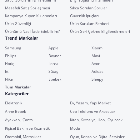
Satıcı Sorularım & Taleplerim
Bilgi Toplumu Hizmetleri
Mesafeli Satış Sözleşmesi
Sıkça Sorulan Sorular
Kampanya Kupon Kullanımları
Güvenlik İpuçları
Ürün Güvenliği
Ürün Kurulum Rehberi
Ürünümü Nasıl İade Edebilirim?
Ürün Geri Çekme Bilgilendirmeleri
Trend Markalar
Samsung
Apple
Xiaomi
Philips
Boyner
Mavi
Hotiç
Loreal
Avon
Eti
Sütaş
Adidas
Nike
Ebebek
Sleepy
Tüm Markalar
Kategoriler
Elektronik
Ev, Yaşam, Yapı Market
Anne Bebek
Cep Telefonu ve Aksesuar
Ayakkabı, Çanta
Kitap, Kırtasiye, Hobi, Oyuncak
Kişisel Bakım ve Kozmetik
Moda
Otomobil, Motosiklet
Oyun, Konsol ve Dijital Servisler