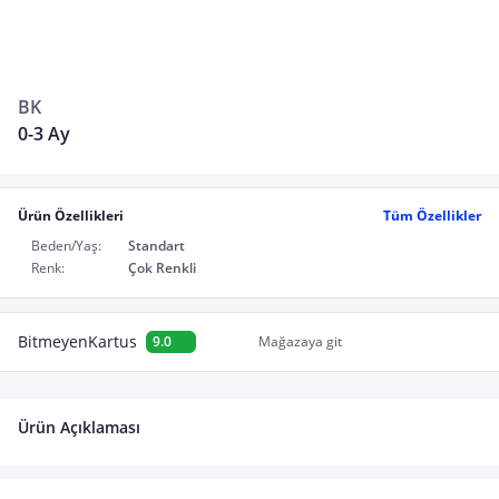
BK
0-3 Ay
Ürün Özellikleri
Tüm Özellikler
Beden/Yaş:
Standart
Renk:
Çok Renkli
BitmeyenKartus
9.0
Mağazaya git
Ürün Açıklaması