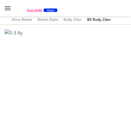
Yeni
Plus'ı Keşfet
Anne Bebek
Bebek Giyim
Body, Zıbın
BK Body, Zıbın