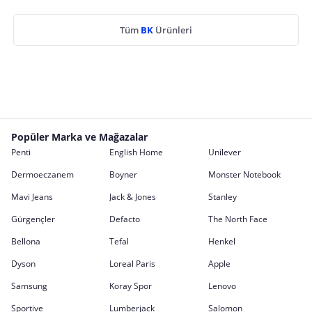
Tüm
BK
Ürünleri
Popüler Marka ve Mağazalar
Penti
English Home
Unilever
Dermoeczanem
Boyner
Monster Notebook
Mavi Jeans
Jack & Jones
Stanley
Gürgençler
Defacto
The North Face
Bellona
Tefal
Henkel
Dyson
Loreal Paris
Apple
Samsung
Koray Spor
Lenovo
Sportive
Lumberjack
Salomon