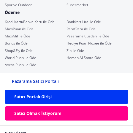
Spor ve Outdoor
Süpermarket
Ödeme
Kredi Kartı/Banka Kartı ile Öde
Bankkart Lira ile Öde
MaxiPuan ile Öde
ParafPara ile Öde
MaxiMil ile Öde
Pazarama Cüzdan ile Öde
Bonus ile Öde
Hediye Puan Pluxee ile Öde
Shop&Fly ile Öde
Zip ile Öde
World Puan ile Öde
Hemen Al Sonra Öde
Axess Puan ile Öde
Pazarama Satıcı Portalı
Satıcı Portalı Girişi
Satıcı Olmak İstiyorum