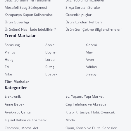
Satıcı Sorularım & Taleplerim
Bilgi Toplumu Hizmetleri
Mesafeli Satış Sözleşmesi
Sıkça Sorulan Sorular
Kampanya Kupon Kullanımları
Güvenlik İpuçları
Ürün Güvenliği
Ürün Kurulum Rehberi
Ürünümü Nasıl İade Edebilirim?
Ürün Geri Çekme Bilgilendirmeleri
Trend Markalar
Samsung
Apple
Xiaomi
Philips
Boyner
Mavi
Hotiç
Loreal
Avon
Eti
Sütaş
Adidas
Nike
Ebebek
Sleepy
Tüm Markalar
Kategoriler
Elektronik
Ev, Yaşam, Yapı Market
Anne Bebek
Cep Telefonu ve Aksesuar
Ayakkabı, Çanta
Kitap, Kırtasiye, Hobi, Oyuncak
Kişisel Bakım ve Kozmetik
Moda
Otomobil, Motosiklet
Oyun, Konsol ve Dijital Servisler