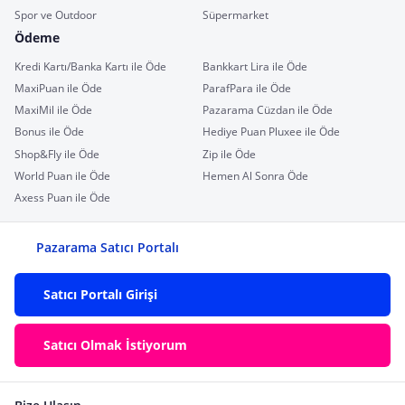
Spor ve Outdoor
Süpermarket
Ödeme
Kredi Kartı/Banka Kartı ile Öde
Bankkart Lira ile Öde
MaxiPuan ile Öde
ParafPara ile Öde
MaxiMil ile Öde
Pazarama Cüzdan ile Öde
Bonus ile Öde
Hediye Puan Pluxee ile Öde
Shop&Fly ile Öde
Zip ile Öde
World Puan ile Öde
Hemen Al Sonra Öde
Axess Puan ile Öde
Pazarama Satıcı Portalı
Satıcı Portalı Girişi
Satıcı Olmak İstiyorum