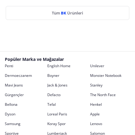
Tüm
BK
Ürünleri
Popüler Marka ve Mağazalar
Penti
English Home
Unilever
Dermoeczanem
Boyner
Monster Notebook
Mavi Jeans
Jack & Jones
Stanley
Gürgençler
Defacto
The North Face
Bellona
Tefal
Henkel
Dyson
Loreal Paris
Apple
Samsung
Koray Spor
Lenovo
Sportive
Lumberjack
Salomon