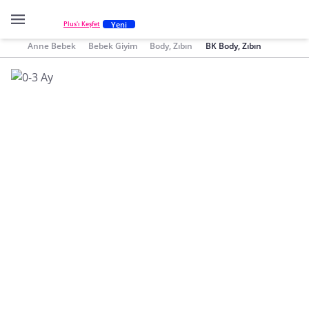
Yeni
Plus'ı Keşfet
Anne Bebek
Bebek Giyim
Body, Zıbın
BK Body, Zıbın