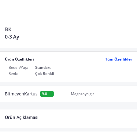
BK
0-3 Ay
Ürün Özellikleri
Tüm Özellikler
Beden/Yaş:
Standart
Renk:
Çok Renkli
BitmeyenKartus
9.0
Mağazaya git
Ürün Açıklaması