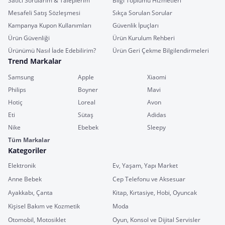
Satıcı Sorularım & Taleplerim
Bilgi Toplumu Hizmetleri
Mesafeli Satış Sözleşmesi
Sıkça Sorulan Sorular
Kampanya Kupon Kullanımları
Güvenlik İpuçları
Ürün Güvenliği
Ürün Kurulum Rehberi
Ürünümü Nasıl İade Edebilirim?
Ürün Geri Çekme Bilgilendirmeleri
Trend Markalar
Samsung
Apple
Xiaomi
Philips
Boyner
Mavi
Hotiç
Loreal
Avon
Eti
Sütaş
Adidas
Nike
Ebebek
Sleepy
Tüm Markalar
Kategoriler
Elektronik
Ev, Yaşam, Yapı Market
Anne Bebek
Cep Telefonu ve Aksesuar
Ayakkabı, Çanta
Kitap, Kırtasiye, Hobi, Oyuncak
Kişisel Bakım ve Kozmetik
Moda
Otomobil, Motosiklet
Oyun, Konsol ve Dijital Servisler