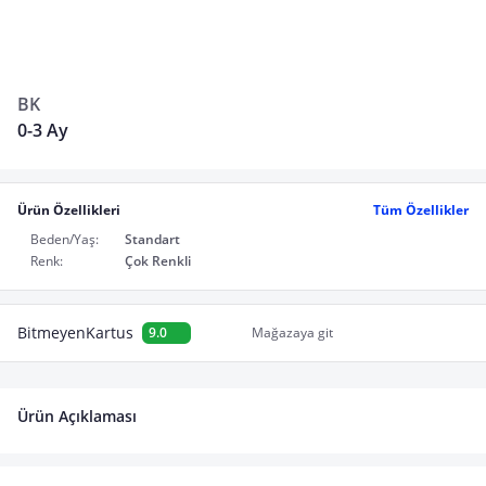
BK
0-3 Ay
Ürün Özellikleri
Tüm Özellikler
Beden/Yaş:
Standart
Renk:
Çok Renkli
BitmeyenKartus
9.0
Mağazaya git
Ürün Açıklaması