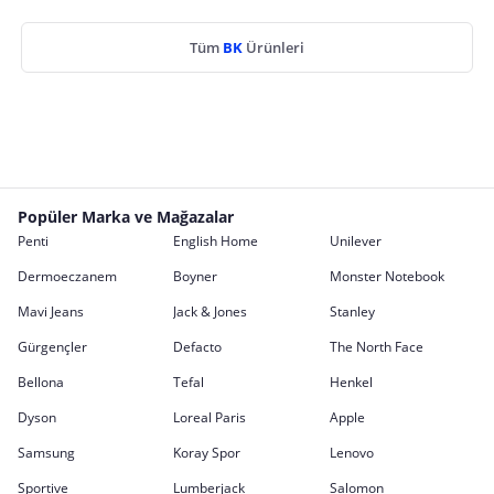
Tüm
BK
Ürünleri
Popüler Marka ve Mağazalar
Penti
English Home
Unilever
Dermoeczanem
Boyner
Monster Notebook
Mavi Jeans
Jack & Jones
Stanley
Gürgençler
Defacto
The North Face
Bellona
Tefal
Henkel
Dyson
Loreal Paris
Apple
Samsung
Koray Spor
Lenovo
Sportive
Lumberjack
Salomon