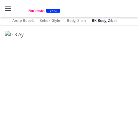
Yeni
Plus'ı Keşfet
Anne Bebek
Bebek Giyim
Body, Zıbın
BK Body, Zıbın