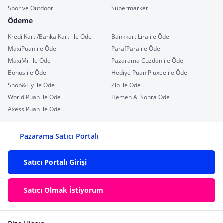
Spor ve Outdoor
Süpermarket
Ödeme
Kredi Kartı/Banka Kartı ile Öde
Bankkart Lira ile Öde
MaxiPuan ile Öde
ParafPara ile Öde
MaxiMil ile Öde
Pazarama Cüzdan ile Öde
Bonus ile Öde
Hediye Puan Pluxee ile Öde
Shop&Fly ile Öde
Zip ile Öde
World Puan ile Öde
Hemen Al Sonra Öde
Axess Puan ile Öde
Pazarama Satıcı Portalı
Satıcı Portalı Girişi
Satıcı Olmak İstiyorum