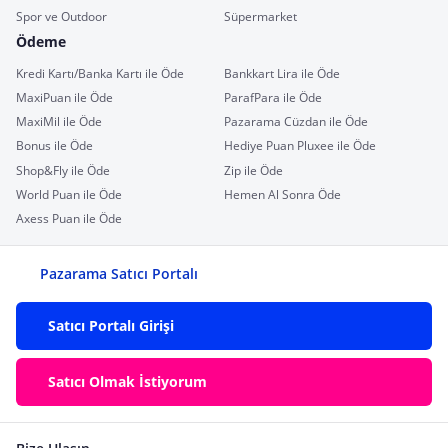
Spor ve Outdoor
Süpermarket
Ödeme
Kredi Kartı/Banka Kartı ile Öde
Bankkart Lira ile Öde
MaxiPuan ile Öde
ParafPara ile Öde
MaxiMil ile Öde
Pazarama Cüzdan ile Öde
Bonus ile Öde
Hediye Puan Pluxee ile Öde
Shop&Fly ile Öde
Zip ile Öde
World Puan ile Öde
Hemen Al Sonra Öde
Axess Puan ile Öde
Pazarama Satıcı Portalı
Satıcı Portalı Girişi
Satıcı Olmak İstiyorum