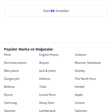
Tüm
BK
Ürünleri
Popüler Marka ve Mağazalar
Penti
English Home
Unilever
Dermoeczanem
Boyner
Monster Notebook
Mavi Jeans
Jack & Jones
Stanley
Gürgençler
Defacto
The North Face
Bellona
Tefal
Henkel
Dyson
Loreal Paris
Apple
Samsung
Koray Spor
Lenovo
Sportive
Lumberjack
Salomon