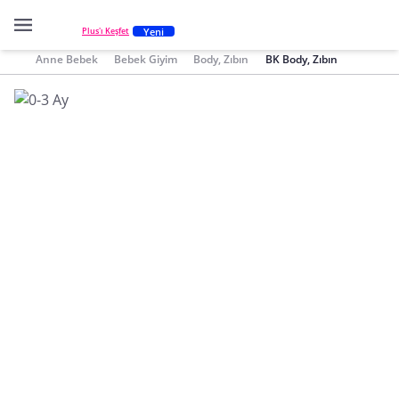
Yeni
Plus'ı Keşfet
Anne Bebek
Bebek Giyim
Body, Zıbın
BK Body, Zıbın