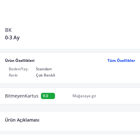
BK
0-3 Ay
Ürün Özellikleri
Tüm Özellikler
Beden/Yaş:
Standart
Renk:
Çok Renkli
BitmeyenKartus
9.0
Mağazaya git
Ürün Açıklaması