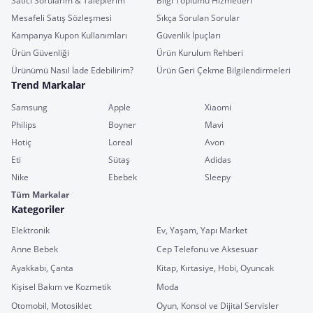
Satıcı Sorularım & Taleplerim
Bilgi Toplumu Hizmetleri
Mesafeli Satış Sözleşmesi
Sıkça Sorulan Sorular
Kampanya Kupon Kullanımları
Güvenlik İpuçları
Ürün Güvenliği
Ürün Kurulum Rehberi
Ürünümü Nasıl İade Edebilirim?
Ürün Geri Çekme Bilgilendirmeleri
Trend Markalar
Samsung
Apple
Xiaomi
Philips
Boyner
Mavi
Hotiç
Loreal
Avon
Eti
Sütaş
Adidas
Nike
Ebebek
Sleepy
Tüm Markalar
Kategoriler
Elektronik
Ev, Yaşam, Yapı Market
Anne Bebek
Cep Telefonu ve Aksesuar
Ayakkabı, Çanta
Kitap, Kırtasiye, Hobi, Oyuncak
Kişisel Bakım ve Kozmetik
Moda
Otomobil, Motosiklet
Oyun, Konsol ve Dijital Servisler