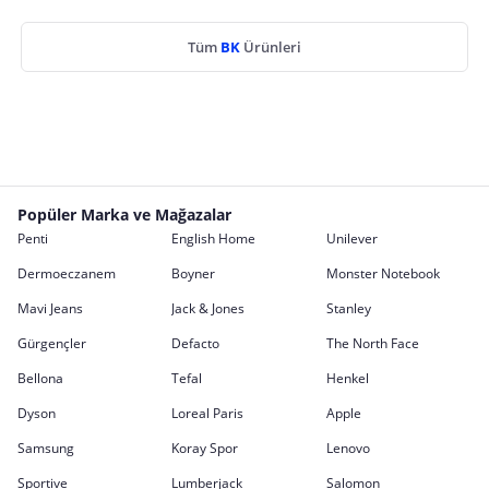
Tüm
BK
Ürünleri
Popüler Marka ve Mağazalar
Penti
English Home
Unilever
Dermoeczanem
Boyner
Monster Notebook
Mavi Jeans
Jack & Jones
Stanley
Gürgençler
Defacto
The North Face
Bellona
Tefal
Henkel
Dyson
Loreal Paris
Apple
Samsung
Koray Spor
Lenovo
Sportive
Lumberjack
Salomon