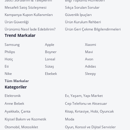
Satıcı Sorularım & Taleplerim
Bilgi Toplumu Hizmetleri
Mesafeli Satış Sözleşmesi
Sıkça Sorulan Sorular
Kampanya Kupon Kullanımları
Güvenlik İpuçları
Ürün Güvenliği
Ürün Kurulum Rehberi
Ürünümü Nasıl İade Edebilirim?
Ürün Geri Çekme Bilgilendirmeleri
Trend Markalar
Samsung
Apple
Xiaomi
Philips
Boyner
Mavi
Hotiç
Loreal
Avon
Eti
Sütaş
Adidas
Nike
Ebebek
Sleepy
Tüm Markalar
Kategoriler
Elektronik
Ev, Yaşam, Yapı Market
Anne Bebek
Cep Telefonu ve Aksesuar
Ayakkabı, Çanta
Kitap, Kırtasiye, Hobi, Oyuncak
Kişisel Bakım ve Kozmetik
Moda
Otomobil, Motosiklet
Oyun, Konsol ve Dijital Servisler