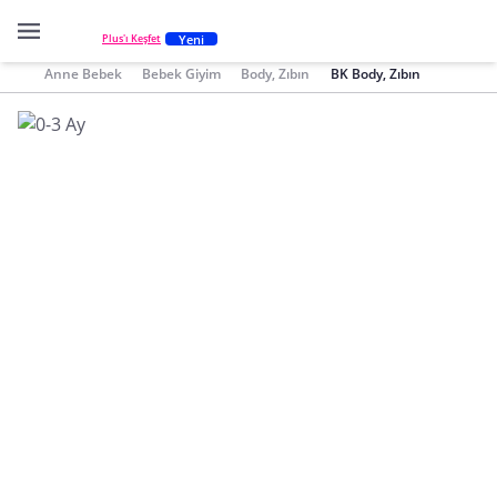
Yeni
Plus'ı Keşfet
Anne Bebek
Bebek Giyim
Body, Zıbın
BK Body, Zıbın