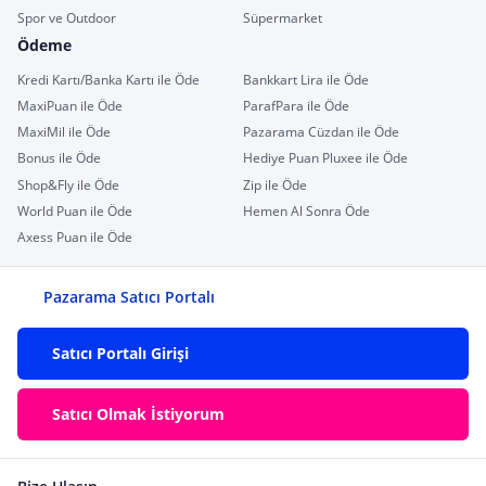
Spor ve Outdoor
Süpermarket
Ödeme
Kredi Kartı/Banka Kartı ile Öde
Bankkart Lira ile Öde
MaxiPuan ile Öde
ParafPara ile Öde
MaxiMil ile Öde
Pazarama Cüzdan ile Öde
Bonus ile Öde
Hediye Puan Pluxee ile Öde
Shop&Fly ile Öde
Zip ile Öde
World Puan ile Öde
Hemen Al Sonra Öde
Axess Puan ile Öde
Pazarama Satıcı Portalı
Satıcı Portalı Girişi
Satıcı Olmak İstiyorum