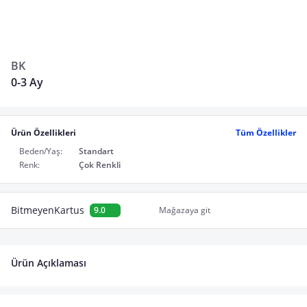
BK
0-3 Ay
Ürün Özellikleri
Tüm Özellikler
Beden/Yaş:
Standart
Renk:
Çok Renkli
BitmeyenKartus
9.0
Mağazaya git
Ürün Açıklaması