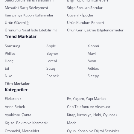
Satıcı Sorularım & Taleplerim
Bilgi Toplumu Hizmetleri
Mesafeli Satış Sözleşmesi
Sıkça Sorulan Sorular
Kampanya Kupon Kullanımları
Güvenlik İpuçları
Ürün Güvenliği
Ürün Kurulum Rehberi
Ürünümü Nasıl İade Edebilirim?
Ürün Geri Çekme Bilgilendirmeleri
Trend Markalar
Samsung
Apple
Xiaomi
Philips
Boyner
Mavi
Hotiç
Loreal
Avon
Eti
Sütaş
Adidas
Nike
Ebebek
Sleepy
Tüm Markalar
Kategoriler
Elektronik
Ev, Yaşam, Yapı Market
Anne Bebek
Cep Telefonu ve Aksesuar
Ayakkabı, Çanta
Kitap, Kırtasiye, Hobi, Oyuncak
Kişisel Bakım ve Kozmetik
Moda
Otomobil, Motosiklet
Oyun, Konsol ve Dijital Servisler