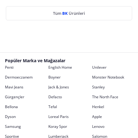
Tüm
BK
Ürünleri
Popüler Marka ve Mağazalar
Penti
English Home
Unilever
Dermoeczanem
Boyner
Monster Notebook
Mavi Jeans
Jack & Jones
Stanley
Gürgençler
Defacto
The North Face
Bellona
Tefal
Henkel
Dyson
Loreal Paris
Apple
Samsung
Koray Spor
Lenovo
Sportive
Lumberjack
Salomon