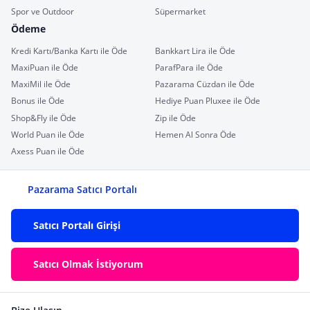
Spor ve Outdoor
Süpermarket
Ödeme
Kredi Kartı/Banka Kartı ile Öde
Bankkart Lira ile Öde
MaxiPuan ile Öde
ParafPara ile Öde
MaxiMil ile Öde
Pazarama Cüzdan ile Öde
Bonus ile Öde
Hediye Puan Pluxee ile Öde
Shop&Fly ile Öde
Zip ile Öde
World Puan ile Öde
Hemen Al Sonra Öde
Axess Puan ile Öde
Pazarama Satıcı Portalı
Satıcı Portalı Girişi
Satıcı Olmak İstiyorum