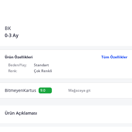
BK
0-3 Ay
Ürün Özellikleri
Tüm Özellikler
Beden/Yaş:
Standart
Renk:
Çok Renkli
BitmeyenKartus
9.0
Mağazaya git
Ürün Açıklaması