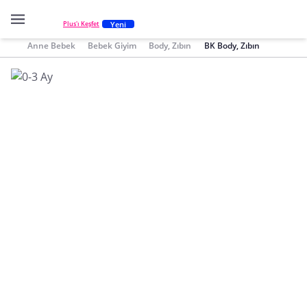
Yeni
Plus'ı Keşfet
Anne Bebek
Bebek Giyim
Body, Zıbın
BK Body, Zıbın