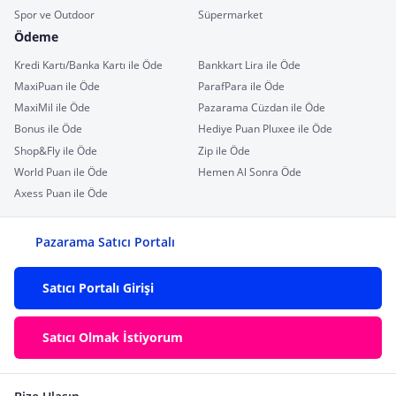
Spor ve Outdoor
Süpermarket
Ödeme
Kredi Kartı/Banka Kartı ile Öde
Bankkart Lira ile Öde
MaxiPuan ile Öde
ParafPara ile Öde
MaxiMil ile Öde
Pazarama Cüzdan ile Öde
Bonus ile Öde
Hediye Puan Pluxee ile Öde
Shop&Fly ile Öde
Zip ile Öde
World Puan ile Öde
Hemen Al Sonra Öde
Axess Puan ile Öde
Pazarama Satıcı Portalı
Satıcı Portalı Girişi
Satıcı Olmak İstiyorum