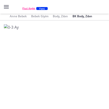
Yeni
Plus'ı Keşfet
Anne Bebek
Bebek Giyim
Body, Zıbın
BK Body, Zıbın