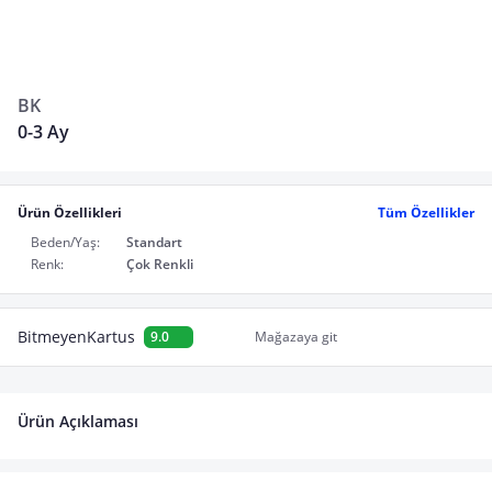
BK
0-3 Ay
Ürün Özellikleri
Tüm Özellikler
Beden/Yaş:
Standart
Renk:
Çok Renkli
BitmeyenKartus
9.0
Mağazaya git
Ürün Açıklaması