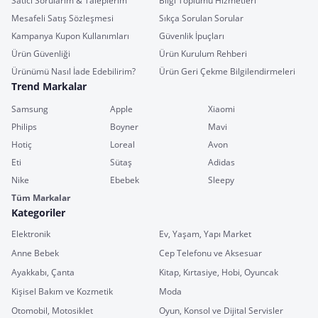
Satıcı Sorularım & Taleplerim
Bilgi Toplumu Hizmetleri
Mesafeli Satış Sözleşmesi
Sıkça Sorulan Sorular
Kampanya Kupon Kullanımları
Güvenlik İpuçları
Ürün Güvenliği
Ürün Kurulum Rehberi
Ürünümü Nasıl İade Edebilirim?
Ürün Geri Çekme Bilgilendirmeleri
Trend Markalar
Samsung
Apple
Xiaomi
Philips
Boyner
Mavi
Hotiç
Loreal
Avon
Eti
Sütaş
Adidas
Nike
Ebebek
Sleepy
Tüm Markalar
Kategoriler
Elektronik
Ev, Yaşam, Yapı Market
Anne Bebek
Cep Telefonu ve Aksesuar
Ayakkabı, Çanta
Kitap, Kırtasiye, Hobi, Oyuncak
Kişisel Bakım ve Kozmetik
Moda
Otomobil, Motosiklet
Oyun, Konsol ve Dijital Servisler