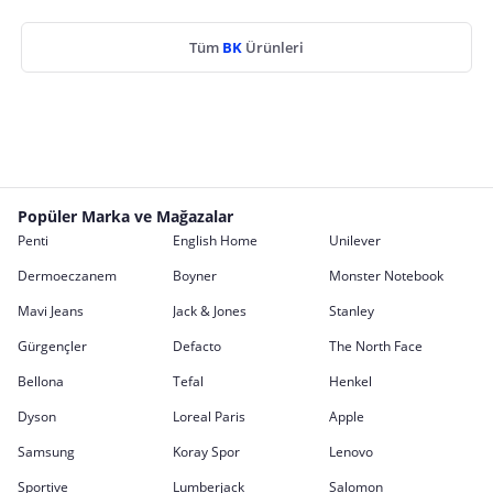
Tüm
BK
Ürünleri
Popüler Marka ve Mağazalar
Penti
English Home
Unilever
Dermoeczanem
Boyner
Monster Notebook
Mavi Jeans
Jack & Jones
Stanley
Gürgençler
Defacto
The North Face
Bellona
Tefal
Henkel
Dyson
Loreal Paris
Apple
Samsung
Koray Spor
Lenovo
Sportive
Lumberjack
Salomon