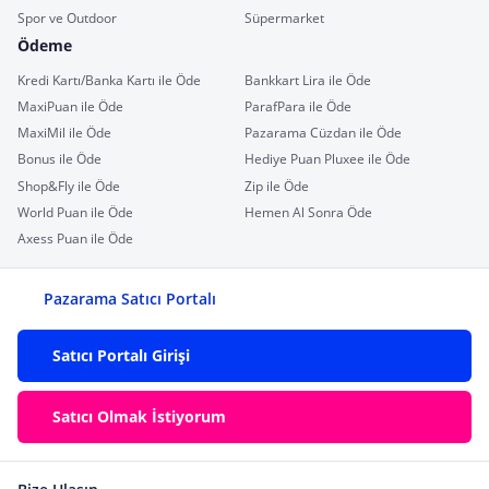
Spor ve Outdoor
Süpermarket
Ödeme
Kredi Kartı/Banka Kartı ile Öde
Bankkart Lira ile Öde
MaxiPuan ile Öde
ParafPara ile Öde
MaxiMil ile Öde
Pazarama Cüzdan ile Öde
Bonus ile Öde
Hediye Puan Pluxee ile Öde
Shop&Fly ile Öde
Zip ile Öde
World Puan ile Öde
Hemen Al Sonra Öde
Axess Puan ile Öde
Pazarama Satıcı Portalı
Satıcı Portalı Girişi
Satıcı Olmak İstiyorum