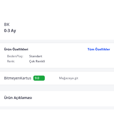
BK
0-3 Ay
Ürün Özellikleri
Tüm Özellikler
Beden/Yaş:
Standart
Renk:
Çok Renkli
BitmeyenKartus
9.0
Mağazaya git
Ürün Açıklaması