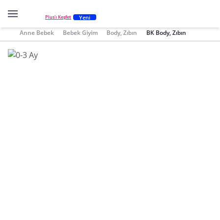
Yeni
Plus'ı Keşfet
Anne Bebek
Bebek Giyim
Body, Zıbın
BK Body, Zıbın