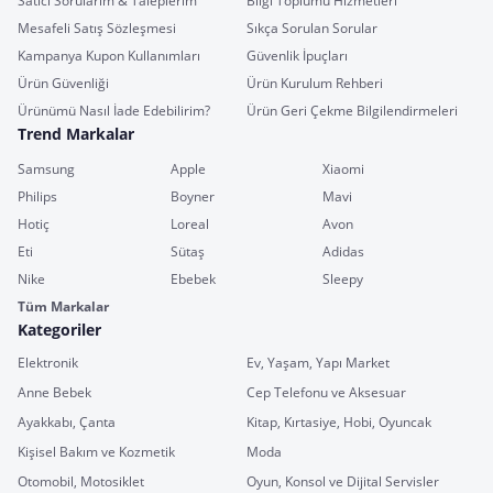
Satıcı Sorularım & Taleplerim
Bilgi Toplumu Hizmetleri
Mesafeli Satış Sözleşmesi
Sıkça Sorulan Sorular
Kampanya Kupon Kullanımları
Güvenlik İpuçları
Ürün Güvenliği
Ürün Kurulum Rehberi
Ürünümü Nasıl İade Edebilirim?
Ürün Geri Çekme Bilgilendirmeleri
Trend Markalar
Samsung
Apple
Xiaomi
Philips
Boyner
Mavi
Hotiç
Loreal
Avon
Eti
Sütaş
Adidas
Nike
Ebebek
Sleepy
Tüm Markalar
Kategoriler
Elektronik
Ev, Yaşam, Yapı Market
Anne Bebek
Cep Telefonu ve Aksesuar
Ayakkabı, Çanta
Kitap, Kırtasiye, Hobi, Oyuncak
Kişisel Bakım ve Kozmetik
Moda
Otomobil, Motosiklet
Oyun, Konsol ve Dijital Servisler