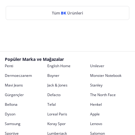
Tüm
BK
Ürünleri
Popüler Marka ve Mağazalar
Penti
English Home
Unilever
Dermoeczanem
Boyner
Monster Notebook
Mavi Jeans
Jack & Jones
Stanley
Gürgençler
Defacto
The North Face
Bellona
Tefal
Henkel
Dyson
Loreal Paris
Apple
Samsung
Koray Spor
Lenovo
Sportive
Lumberjack
Salomon