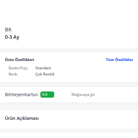
BK
0-3 Ay
Ürün Özellikleri
Tüm Özellikler
Beden/Yaş:
Standart
Renk:
Çok Renkli
BitmeyenKartus
9.0
Mağazaya git
Ürün Açıklaması