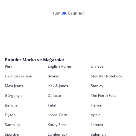
Tüm
BK
Ürünleri
Popüler Marka ve Mağazalar
Penti
English Home
Unilever
Dermoeczanem
Boyner
Monster Notebook
Mavi Jeans
Jack & Jones
Stanley
Gürgençler
Defacto
The North Face
Bellona
Tefal
Henkel
Dyson
Loreal Paris
Apple
Samsung
Koray Spor
Lenovo
Sportive
Lumberjack
Salomon