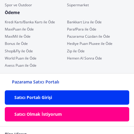
Spor ve Outdoor
Süpermarket
Ödeme
Kredi Kartı/Banka Kartı ile Öde
Bankkart Lira ile Öde
MaxiPuan ile Öde
ParafPara ile Öde
MaxiMil ile Öde
Pazarama Cüzdan ile Öde
Bonus ile Öde
Hediye Puan Pluxee ile Öde
Shop&Fly ile Öde
Zip ile Öde
World Puan ile Öde
Hemen Al Sonra Öde
Axess Puan ile Öde
Pazarama Satıcı Portalı
Satıcı Portalı Girişi
Satıcı Olmak İstiyorum