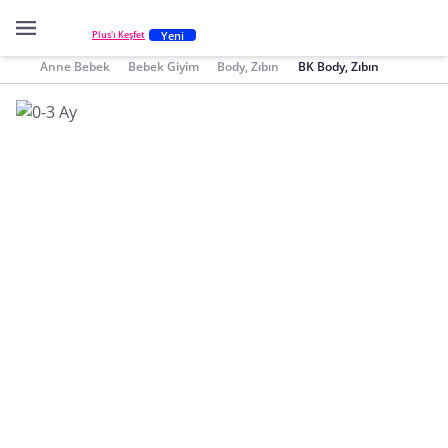
Yeni
Plus'ı Keşfet
Anne Bebek
Bebek Giyim
Body, Zıbın
BK Body, Zıbın