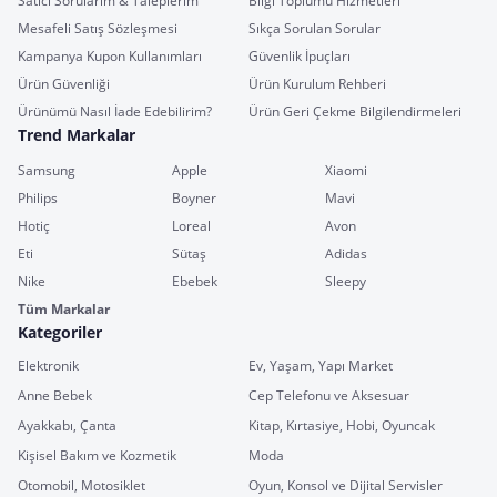
Satıcı Sorularım & Taleplerim
Bilgi Toplumu Hizmetleri
Mesafeli Satış Sözleşmesi
Sıkça Sorulan Sorular
Kampanya Kupon Kullanımları
Güvenlik İpuçları
Ürün Güvenliği
Ürün Kurulum Rehberi
Ürünümü Nasıl İade Edebilirim?
Ürün Geri Çekme Bilgilendirmeleri
Trend Markalar
Samsung
Apple
Xiaomi
Philips
Boyner
Mavi
Hotiç
Loreal
Avon
Eti
Sütaş
Adidas
Nike
Ebebek
Sleepy
Tüm Markalar
Kategoriler
Elektronik
Ev, Yaşam, Yapı Market
Anne Bebek
Cep Telefonu ve Aksesuar
Ayakkabı, Çanta
Kitap, Kırtasiye, Hobi, Oyuncak
Kişisel Bakım ve Kozmetik
Moda
Otomobil, Motosiklet
Oyun, Konsol ve Dijital Servisler