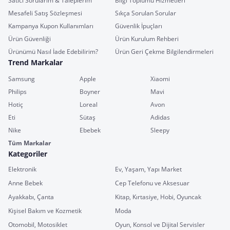
Satıcı Sorularım & Taleplerim
Bilgi Toplumu Hizmetleri
Mesafeli Satış Sözleşmesi
Sıkça Sorulan Sorular
Kampanya Kupon Kullanımları
Güvenlik İpuçları
Ürün Güvenliği
Ürün Kurulum Rehberi
Ürünümü Nasıl İade Edebilirim?
Ürün Geri Çekme Bilgilendirmeleri
Trend Markalar
Samsung
Apple
Xiaomi
Philips
Boyner
Mavi
Hotiç
Loreal
Avon
Eti
Sütaş
Adidas
Nike
Ebebek
Sleepy
Tüm Markalar
Kategoriler
Elektronik
Ev, Yaşam, Yapı Market
Anne Bebek
Cep Telefonu ve Aksesuar
Ayakkabı, Çanta
Kitap, Kırtasiye, Hobi, Oyuncak
Kişisel Bakım ve Kozmetik
Moda
Otomobil, Motosiklet
Oyun, Konsol ve Dijital Servisler