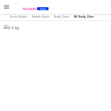
Yeni
Plus'ı Keşfet
Anne Bebek
Bebek Giyim
Body, Zıbın
BK Body, Zıbın