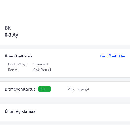
BK
0-3 Ay
Ürün Özellikleri
Tüm Özellikler
Beden/Yaş:
Standart
Renk:
Çok Renkli
BitmeyenKartus
9.0
Mağazaya git
Ürün Açıklaması