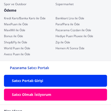
Spor ve Outdoor
Süpermarket
Ödeme
Kredi Kartı/Banka Kartı ile Öde
Bankkart Lira ile Öde
MaxiPuan ile Öde
ParafPara ile Öde
MaxiMil ile Öde
Pazarama Cüzdan ile Öde
Bonus ile Öde
Hediye Puan Pluxee ile Öde
Shop&Fly ile Öde
Zip ile Öde
World Puan ile Öde
Hemen Al Sonra Öde
Axess Puan ile Öde
Pazarama Satıcı Portalı
Satıcı Portalı Girişi
Satıcı Olmak İstiyorum