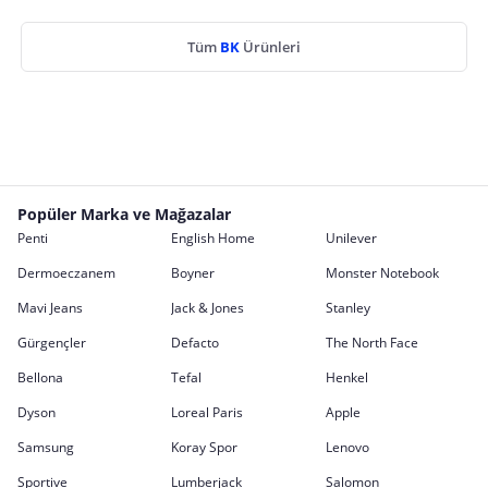
Tüm
BK
Ürünleri
Popüler Marka ve Mağazalar
Penti
English Home
Unilever
Dermoeczanem
Boyner
Monster Notebook
Mavi Jeans
Jack & Jones
Stanley
Gürgençler
Defacto
The North Face
Bellona
Tefal
Henkel
Dyson
Loreal Paris
Apple
Samsung
Koray Spor
Lenovo
Sportive
Lumberjack
Salomon