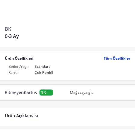
BK
0-3 Ay
Ürün Özellikleri
Tüm Özellikler
Beden/Yaş:
Standart
Renk:
Çok Renkli
BitmeyenKartus
9.0
Mağazaya git
Ürün Açıklaması