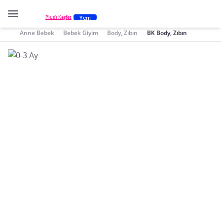
Yeni
Plus'ı Keşfet
Anne Bebek
Bebek Giyim
Body, Zıbın
BK Body, Zıbın