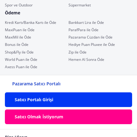
Spor ve Outdoor
Süpermarket
Ödeme
Kredi Kartı/Banka Kartı ile Öde
Bankkart Lira ile Öde
MaxiPuan ile Öde
ParafPara ile Öde
MaxiMil ile Öde
Pazarama Cüzdan ile Öde
Bonus ile Öde
Hediye Puan Pluxee ile Öde
Shop&Fly ile Öde
Zip ile Öde
World Puan ile Öde
Hemen Al Sonra Öde
Axess Puan ile Öde
Pazarama Satıcı Portalı
Satıcı Portalı Girişi
Satıcı Olmak İstiyorum