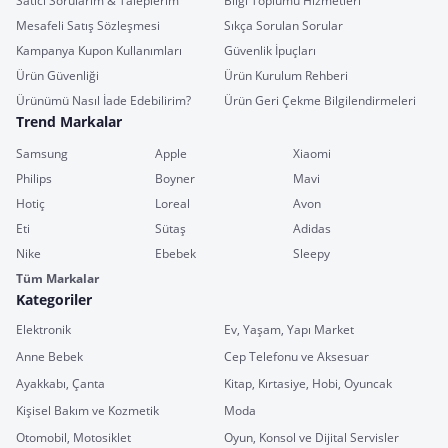
Satıcı Sorularım & Taleplerim
Bilgi Toplumu Hizmetleri
Mesafeli Satış Sözleşmesi
Sıkça Sorulan Sorular
Kampanya Kupon Kullanımları
Güvenlik İpuçları
Ürün Güvenliği
Ürün Kurulum Rehberi
Ürünümü Nasıl İade Edebilirim?
Ürün Geri Çekme Bilgilendirmeleri
Trend Markalar
Samsung
Apple
Xiaomi
Philips
Boyner
Mavi
Hotiç
Loreal
Avon
Eti
Sütaş
Adidas
Nike
Ebebek
Sleepy
Tüm Markalar
Kategoriler
Elektronik
Ev, Yaşam, Yapı Market
Anne Bebek
Cep Telefonu ve Aksesuar
Ayakkabı, Çanta
Kitap, Kırtasiye, Hobi, Oyuncak
Kişisel Bakım ve Kozmetik
Moda
Otomobil, Motosiklet
Oyun, Konsol ve Dijital Servisler