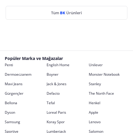
Tüm
BK
Ürünleri
Popüler Marka ve Mağazalar
Penti
English Home
Unilever
Dermoeczanem
Boyner
Monster Notebook
Mavi Jeans
Jack & Jones
Stanley
Gürgençler
Defacto
The North Face
Bellona
Tefal
Henkel
Dyson
Loreal Paris
Apple
Samsung
Koray Spor
Lenovo
Sportive
Lumberjack
Salomon