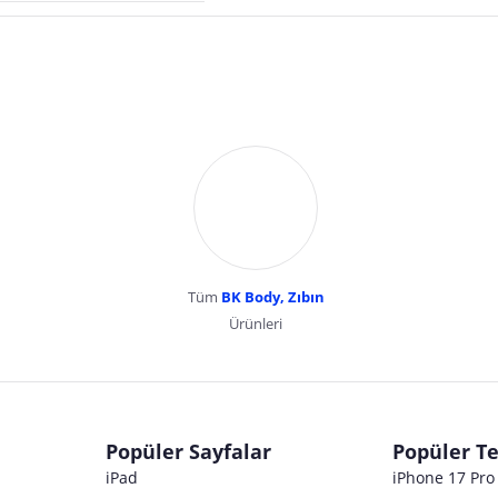
Tüm
BK Body, Zıbın
Ürünleri
dır. Pazarama, bu içeriklerden dolayı herhangi bir sorumluluk kabul etmemektedir.
Popüler Sayfalar
Popüler Te
iPad
iPhone 17 Pr