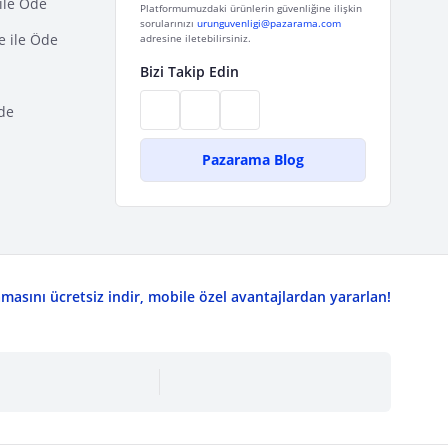
ile Öde
Platformumuzdaki ürünlerin güvenliğine ilişkin
sorularınızı
urunguvenligi@pazarama.com
e ile Öde
adresine iletebilirsiniz.
Bizi Takip Edin
de
Pazarama Blog
asını ücretsiz indir, mobile özel avantajlardan yararlan!