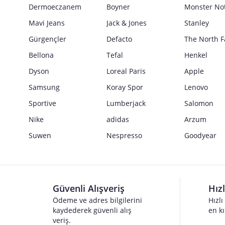
Güvenlik İşaretleri
Dermoeczanem
Boyner
Monster No
Satıcı bilgi girişi yapmamıştır.
Mavi Jeans
Jack & Jones
Stanley
Gürgençler
Defacto
The North F
Bellona
Tefal
Henkel
Dyson
Loreal Paris
Apple
Samsung
Koray Spor
Lenovo
Sportive
Lumberjack
Salomon
Nike
adidas
Arzum
Suwen
Nespresso
Goodyear
Güvenli Alışveriş
Hız
Ödeme ve adres bilgilerini
Hızlı
kaydederek güvenli alış
en kı
veriş.