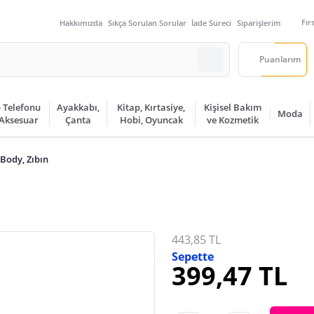
Fır
Hakkımızda
Sıkça Sorulan Sorular
İade Süreci
Siparişlerim
Puanlarım
 Telefonu
Ayakkabı,
Kitap, Kırtasiye,
Kişisel Bakım
Moda
 Aksesuar
Çanta
Hobi, Oyuncak
ve Kozmetik
Body, Zıbın
443,85 TL
Sepette
399,47 TL