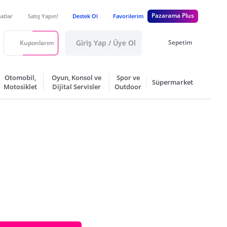
Pazarama Plus
satlar
Satış Yapın!
Destek Ol
Favorilerim
Giriş Yap / Üye Ol
Sepetim
Kuponlarım
Otomobil,
Oyun, Konsol ve
Spor ve
Süpermarket
Motosiklet
Dijital Servisler
Outdoor