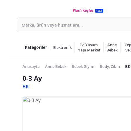
Plus'ı Keşfet
YENİ
Ev, Yaşam,
Anne
Cep
Kategoriler
Elektronik
Yapı Market
Bebek
ve
Anasayfa
Anne Bebek
Bebek Giyim
Body, Zıbın
BK 
0-3 Ay
BK