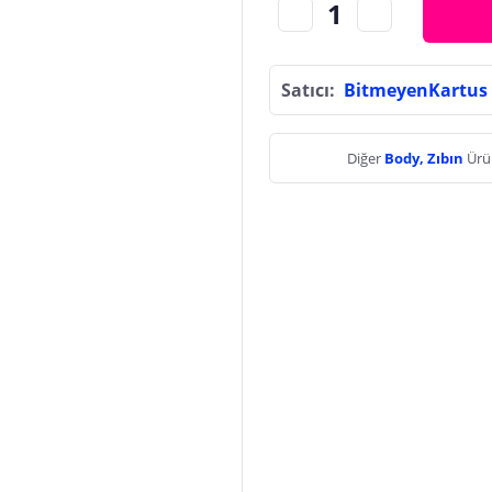
Satıcı:
BitmeyenKartus
Diğer
Body, Zıbın
Ürü