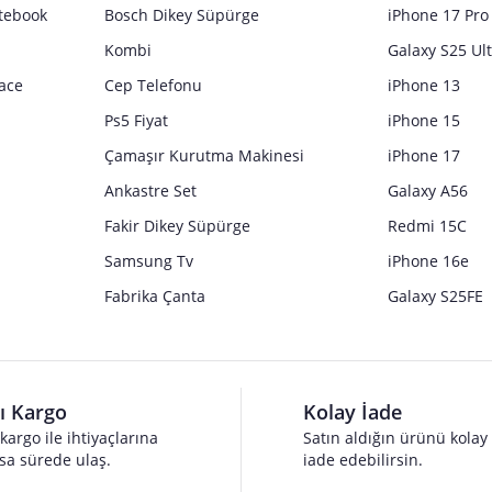
tebook
Bosch Dikey Süpürge
iPhone 17 Pro
Kombi
Galaxy S25 Ul
ace
Cep Telefonu
iPhone 13
Ps5 Fiyat
iPhone 15
Çamaşır Kurutma Makinesi
iPhone 17
Ankastre Set
Galaxy A56
Fakir Dikey Süpürge
Redmi 15C
Samsung Tv
iPhone 16e
Fabrika Çanta
Galaxy S25FE
lı Kargo
Kolay İade
 kargo ile ihtiyaçlarına
Satın aldığın ürünü kolay
sa sürede ulaş.
iade edebilirsin.