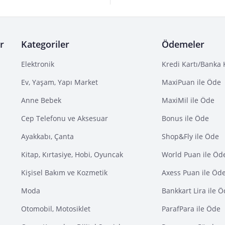
r
Kategoriler
Ödemeler
Elektronik
Kredi Kartı/Banka 
Ev, Yaşam, Yapı Market
MaxiPuan ile Öde
Anne Bebek
MaxiMil ile Öde
Cep Telefonu ve Aksesuar
Bonus ile Öde
Ayakkabı, Çanta
Shop&Fly ile Öde
Kitap, Kırtasiye, Hobi, Oyuncak
World Puan ile Öd
Kişisel Bakım ve Kozmetik
Axess Puan ile Öd
Moda
Bankkart Lira ile 
Otomobil, Motosiklet
ParafPara ile Öde