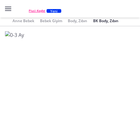
Yeni
Plus'ı Keşfet
Anne Bebek
Bebek Giyim
Body, Zıbın
BK Body, Zıbın