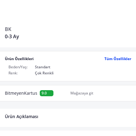
BK
0-3 Ay
Ürün Özellikleri
Tüm Özellikler
Beden/Yaş:
Standart
Renk:
Çok Renkli
BitmeyenKartus
9.0
Mağazaya git
Ürün Açıklaması