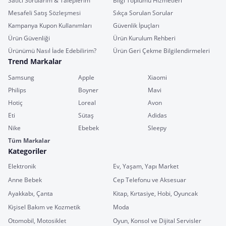
Satıcı Sorularım & Taleplerim
Bilgi Toplumu Hizmetleri
Mesafeli Satış Sözleşmesi
Sıkça Sorulan Sorular
Kampanya Kupon Kullanımları
Güvenlik İpuçları
Ürün Güvenliği
Ürün Kurulum Rehberi
Ürünümü Nasıl İade Edebilirim?
Ürün Geri Çekme Bilgilendirmeleri
Trend Markalar
Samsung
Apple
Xiaomi
Philips
Boyner
Mavi
Hotiç
Loreal
Avon
Eti
Sütaş
Adidas
Nike
Ebebek
Sleepy
Tüm Markalar
Kategoriler
Elektronik
Ev, Yaşam, Yapı Market
Anne Bebek
Cep Telefonu ve Aksesuar
Ayakkabı, Çanta
Kitap, Kırtasiye, Hobi, Oyuncak
Kişisel Bakım ve Kozmetik
Moda
Otomobil, Motosiklet
Oyun, Konsol ve Dijital Servisler