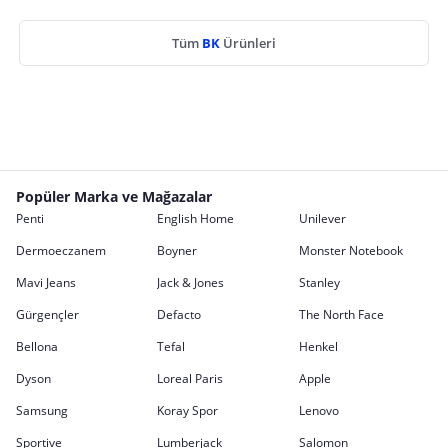
Tüm
BK
Ürünleri
Popüler Marka ve Mağazalar
Penti
English Home
Unilever
Dermoeczanem
Boyner
Monster Notebook
Mavi Jeans
Jack & Jones
Stanley
Gürgençler
Defacto
The North Face
Bellona
Tefal
Henkel
Dyson
Loreal Paris
Apple
Samsung
Koray Spor
Lenovo
Sportive
Lumberjack
Salomon