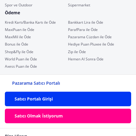
Spor ve Outdoor
Süpermarket
Ödeme
Kredi Kartı/Banka Kartı ile Öde
Bankkart Lira ile Öde
MaxiPuan ile Öde
ParafPara ile Öde
MaxiMil ile Öde
Pazarama Cüzdan ile Öde
Bonus ile Öde
Hediye Puan Pluxee ile Öde
Shop&Fly ile Öde
Zip ile Öde
World Puan ile Öde
Hemen Al Sonra Öde
Axess Puan ile Öde
Pazarama Satıcı Portalı
Satıcı Portalı Girişi
Satıcı Olmak İstiyorum