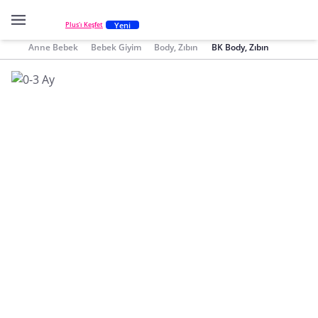
Yeni
Plus'ı Keşfet
Anne Bebek
Bebek Giyim
Body, Zıbın
BK Body, Zıbın