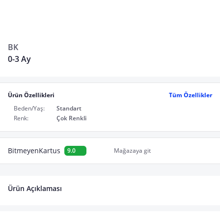
BK
0-3 Ay
Ürün Özellikleri
Tüm Özellikler
Beden/Yaş:
Standart
Renk:
Çok Renkli
BitmeyenKartus
9.0
Mağazaya git
Ürün Açıklaması