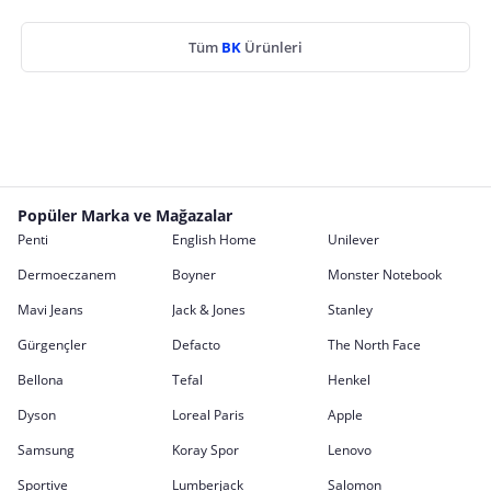
Tüm
BK
Ürünleri
Popüler Marka ve Mağazalar
Penti
English Home
Unilever
Dermoeczanem
Boyner
Monster Notebook
Mavi Jeans
Jack & Jones
Stanley
Gürgençler
Defacto
The North Face
Bellona
Tefal
Henkel
Dyson
Loreal Paris
Apple
Samsung
Koray Spor
Lenovo
Sportive
Lumberjack
Salomon