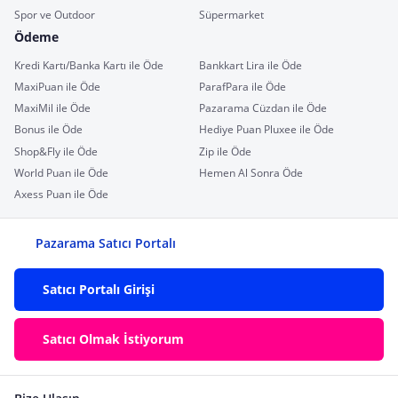
Spor ve Outdoor
Süpermarket
Ödeme
Kredi Kartı/Banka Kartı ile Öde
Bankkart Lira ile Öde
MaxiPuan ile Öde
ParafPara ile Öde
MaxiMil ile Öde
Pazarama Cüzdan ile Öde
Bonus ile Öde
Hediye Puan Pluxee ile Öde
Shop&Fly ile Öde
Zip ile Öde
World Puan ile Öde
Hemen Al Sonra Öde
Axess Puan ile Öde
Pazarama Satıcı Portalı
Satıcı Portalı Girişi
Satıcı Olmak İstiyorum