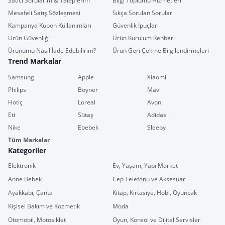
Satıcı Sorularım & Taleplerim
Bilgi Toplumu Hizmetleri
Mesafeli Satış Sözleşmesi
Sıkça Sorulan Sorular
Kampanya Kupon Kullanımları
Güvenlik İpuçları
Ürün Güvenliği
Ürün Kurulum Rehberi
Ürünümü Nasıl İade Edebilirim?
Ürün Geri Çekme Bilgilendirmeleri
Trend Markalar
Samsung
Apple
Xiaomi
Philips
Boyner
Mavi
Hotiç
Loreal
Avon
Eti
Sütaş
Adidas
Nike
Ebebek
Sleepy
Tüm Markalar
Kategoriler
Elektronik
Ev, Yaşam, Yapı Market
Anne Bebek
Cep Telefonu ve Aksesuar
Ayakkabı, Çanta
Kitap, Kırtasiye, Hobi, Oyuncak
Kişisel Bakım ve Kozmetik
Moda
Otomobil, Motosiklet
Oyun, Konsol ve Dijital Servisler