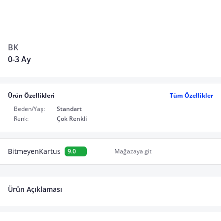
BK
0-3 Ay
Ürün Özellikleri
Tüm Özellikler
Beden/Yaş:
Standart
Renk:
Çok Renkli
BitmeyenKartus
9.0
Mağazaya git
Ürün Açıklaması