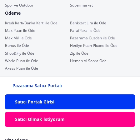
Spor ve Outdoor
Süpermarket
Ödeme
Kredi Kartı/Banka Kartı ile Öde
Bankkart Lira ile Öde
MaxiPuan ile Öde
ParafPara ile Öde
MaxiMil ile Öde
Pazarama Cüzdan ile Öde
Bonus ile Öde
Hediye Puan Pluxee ile Öde
Shop&Fly ile Öde
Zip ile Öde
World Puan ile Öde
Hemen Al Sonra Öde
Axess Puan ile Öde
Pazarama Satıcı Portalı
Satıcı Portalı Girişi
Satıcı Olmak İstiyorum