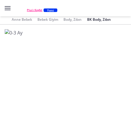
Yeni
Plus'ı Keşfet
Anne Bebek
Bebek Giyim
Body, Zıbın
BK Body, Zıbın