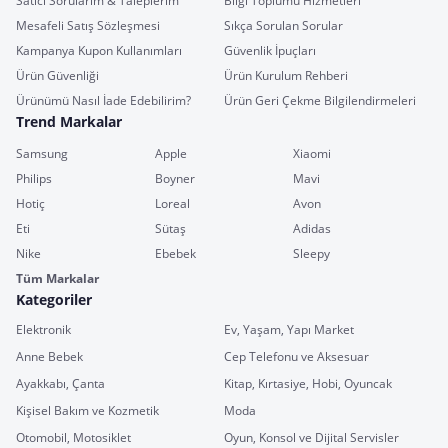
Satıcı Sorularım & Taleplerim
Bilgi Toplumu Hizmetleri
Mesafeli Satış Sözleşmesi
Sıkça Sorulan Sorular
Kampanya Kupon Kullanımları
Güvenlik İpuçları
Ürün Güvenliği
Ürün Kurulum Rehberi
Ürünümü Nasıl İade Edebilirim?
Ürün Geri Çekme Bilgilendirmeleri
Trend Markalar
Samsung
Apple
Xiaomi
Philips
Boyner
Mavi
Hotiç
Loreal
Avon
Eti
Sütaş
Adidas
Nike
Ebebek
Sleepy
Tüm Markalar
Kategoriler
Elektronik
Ev, Yaşam, Yapı Market
Anne Bebek
Cep Telefonu ve Aksesuar
Ayakkabı, Çanta
Kitap, Kırtasiye, Hobi, Oyuncak
Kişisel Bakım ve Kozmetik
Moda
Otomobil, Motosiklet
Oyun, Konsol ve Dijital Servisler