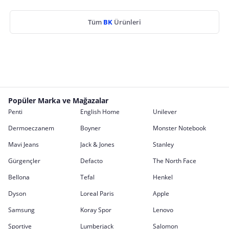
Tüm
BK
Ürünleri
Popüler Marka ve Mağazalar
Penti
English Home
Unilever
Dermoeczanem
Boyner
Monster Notebook
Mavi Jeans
Jack & Jones
Stanley
Gürgençler
Defacto
The North Face
Bellona
Tefal
Henkel
Dyson
Loreal Paris
Apple
Samsung
Koray Spor
Lenovo
Sportive
Lumberjack
Salomon