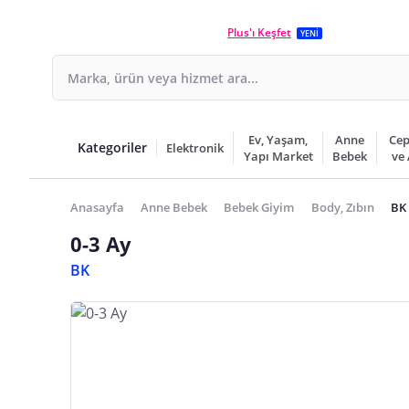
Plus'ı Keşfet
YENİ
Ev, Yaşam,
Anne
Cep
Kategoriler
Elektronik
Yapı Market
Bebek
ve
Anasayfa
Anne Bebek
Bebek Giyim
Body, Zıbın
BK 
0-3 Ay
BK