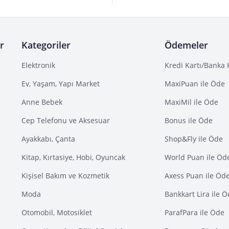
r
Kategoriler
Ödemeler
Elektronik
Kredi Kartı/Banka 
Ev, Yaşam, Yapı Market
MaxiPuan ile Öde
Anne Bebek
MaxiMil ile Öde
Cep Telefonu ve Aksesuar
Bonus ile Öde
Ayakkabı, Çanta
Shop&Fly ile Öde
Kitap, Kırtasiye, Hobi, Oyuncak
World Puan ile Öd
Kişisel Bakım ve Kozmetik
Axess Puan ile Öd
Moda
Bankkart Lira ile 
Otomobil, Motosiklet
ParafPara ile Öde