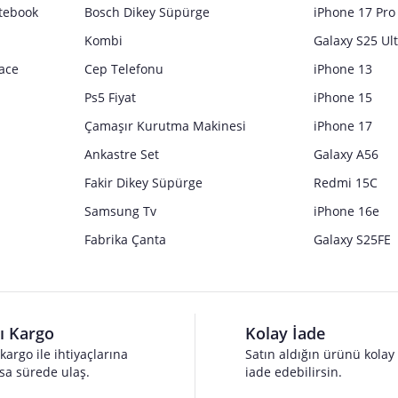
tebook
Bosch Dikey Süpürge
iPhone 17 Pro
Kombi
Galaxy S25 Ul
ace
Cep Telefonu
iPhone 13
Ps5 Fiyat
iPhone 15
Çamaşır Kurutma Makinesi
iPhone 17
Ankastre Set
Galaxy A56
Fakir Dikey Süpürge
Redmi 15C
Samsung Tv
iPhone 16e
Fabrika Çanta
Galaxy S25FE
lı Kargo
Kolay İade
 kargo ile ihtiyaçlarına
Satın aldığın ürünü kolay
sa sürede ulaş.
iade edebilirsin.