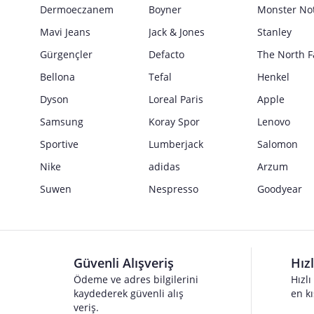
Güvenlik İşaretleri
Dermoeczanem
Boyner
Monster No
Satıcı bilgi girişi yapmamıştır.
Mavi Jeans
Jack & Jones
Stanley
Gürgençler
Defacto
The North F
Bellona
Tefal
Henkel
Dyson
Loreal Paris
Apple
Samsung
Koray Spor
Lenovo
Sportive
Lumberjack
Salomon
Nike
adidas
Arzum
Suwen
Nespresso
Goodyear
Güvenli Alışveriş
Hız
Ödeme ve adres bilgilerini
Hızlı
kaydederek güvenli alış
en kı
veriş.