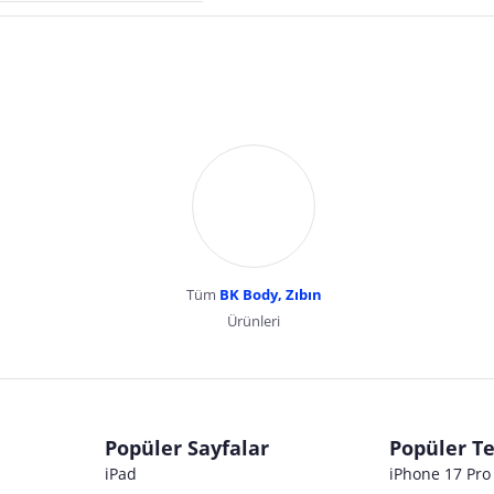
Tüm
BK Body, Zıbın
Ürünleri
dır. Pazarama, bu içeriklerden dolayı herhangi bir sorumluluk kabul etmemektedir.
Popüler Sayfalar
Popüler Te
iPad
iPhone 17 Pr