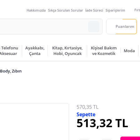
Fır
Hakkımızda
Sıkça Sorulan Sorular
İade Süreci
Siparişlerim
Puanlarım
 Telefonu
Ayakkabı,
Kitap, Kırtasiye,
Kişisel Bakım
Moda
 Aksesuar
Çanta
Hobi, Oyuncak
ve Kozmetik
Body, Zıbın
570,35 TL
Sepette
513,32 TL