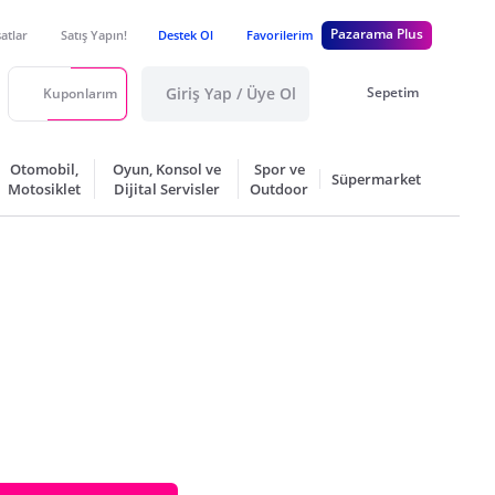
Pazarama Plus
satlar
Satış Yapın!
Destek Ol
Favorilerim
Giriş Yap / Üye Ol
Sepetim
Kuponlarım
Otomobil,
Oyun, Konsol ve
Spor ve
Süpermarket
Motosiklet
Dijital Servisler
Outdoor