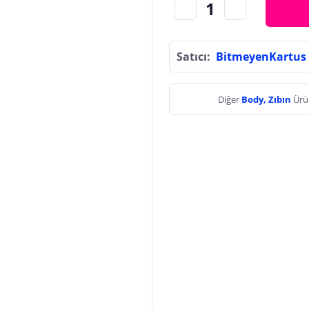
Satıcı:
BitmeyenKartus
Diğer
Body, Zıbın
Ürü