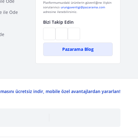
ile Öde
Platformumuzdaki ürünlerin güvenliğine ilişkin
sorularınızı
urunguvenligi@pazarama.com
e ile Öde
adresine iletebilirsiniz.
Bizi Takip Edin
de
Pazarama Blog
asını ücretsiz indir, mobile özel avantajlardan yararlan!