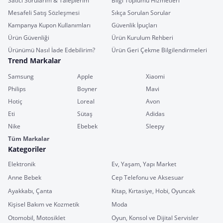
Satıcı Sorularım & Taleplerim
Bilgi Toplumu Hizmetleri
Mesafeli Satış Sözleşmesi
Sıkça Sorulan Sorular
Kampanya Kupon Kullanımları
Güvenlik İpuçları
Ürün Güvenliği
Ürün Kurulum Rehberi
Ürünümü Nasıl İade Edebilirim?
Ürün Geri Çekme Bilgilendirmeleri
Trend Markalar
Samsung
Apple
Xiaomi
Philips
Boyner
Mavi
Hotiç
Loreal
Avon
Eti
Sütaş
Adidas
Nike
Ebebek
Sleepy
Tüm Markalar
Kategoriler
Elektronik
Ev, Yaşam, Yapı Market
Anne Bebek
Cep Telefonu ve Aksesuar
Ayakkabı, Çanta
Kitap, Kırtasiye, Hobi, Oyuncak
Kişisel Bakım ve Kozmetik
Moda
Otomobil, Motosiklet
Oyun, Konsol ve Dijital Servisler