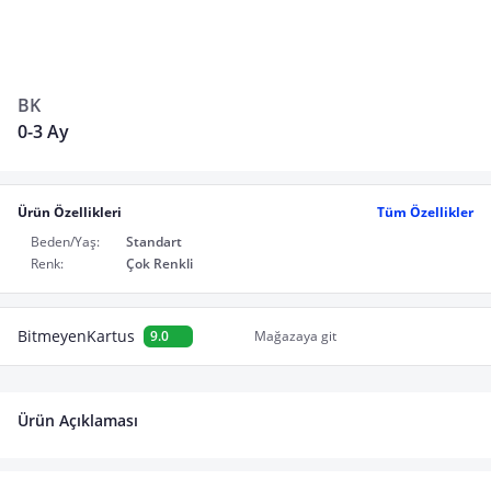
BK
0-3 Ay
Ürün Özellikleri
Tüm Özellikler
Beden/Yaş:
Standart
Renk:
Çok Renkli
BitmeyenKartus
9.0
Mağazaya git
Ürün Açıklaması