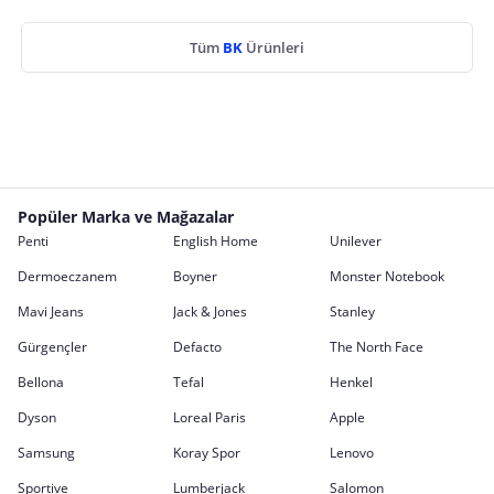
Tüm
BK
Ürünleri
Popüler Marka ve Mağazalar
Penti
English Home
Unilever
Dermoeczanem
Boyner
Monster Notebook
Mavi Jeans
Jack & Jones
Stanley
Gürgençler
Defacto
The North Face
Bellona
Tefal
Henkel
Dyson
Loreal Paris
Apple
Samsung
Koray Spor
Lenovo
Sportive
Lumberjack
Salomon