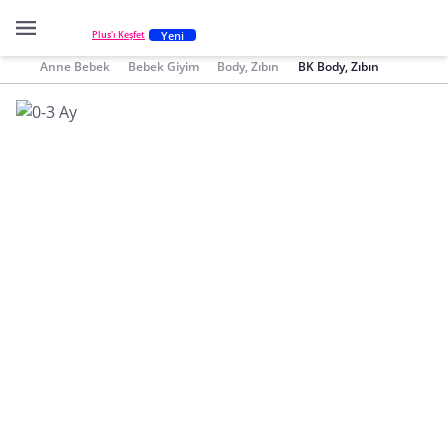
Yeni
Plus'ı Keşfet
Anne Bebek
Bebek Giyim
Body, Zıbın
BK Body, Zıbın