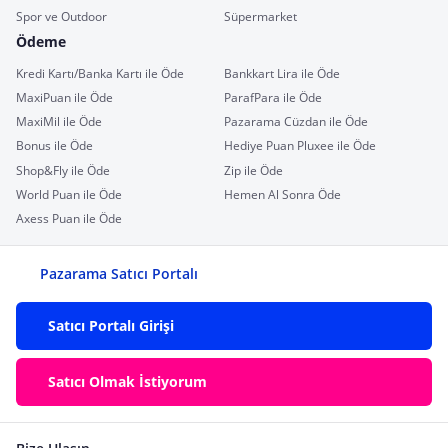
Spor ve Outdoor
Süpermarket
Ödeme
Kredi Kartı/Banka Kartı ile Öde
Bankkart Lira ile Öde
MaxiPuan ile Öde
ParafPara ile Öde
MaxiMil ile Öde
Pazarama Cüzdan ile Öde
Bonus ile Öde
Hediye Puan Pluxee ile Öde
Shop&Fly ile Öde
Zip ile Öde
World Puan ile Öde
Hemen Al Sonra Öde
Axess Puan ile Öde
Pazarama Satıcı Portalı
Satıcı Portalı Girişi
Satıcı Olmak İstiyorum