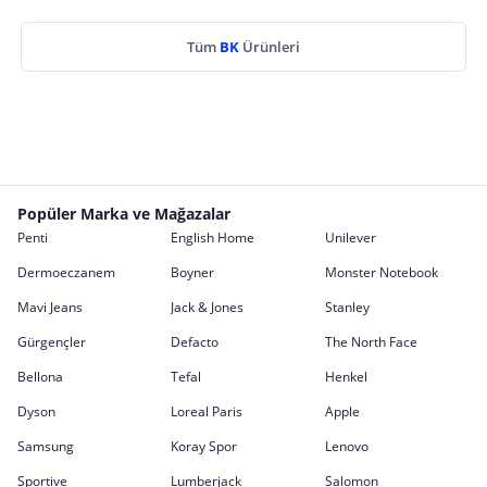
Tüm
BK
Ürünleri
Popüler Marka ve Mağazalar
Penti
English Home
Unilever
Dermoeczanem
Boyner
Monster Notebook
Mavi Jeans
Jack & Jones
Stanley
Gürgençler
Defacto
The North Face
Bellona
Tefal
Henkel
Dyson
Loreal Paris
Apple
Samsung
Koray Spor
Lenovo
Sportive
Lumberjack
Salomon