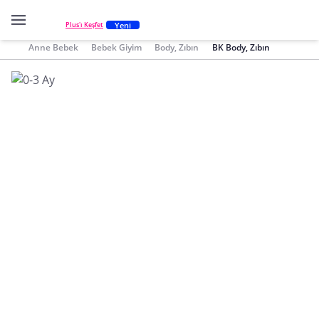
Yeni
Plus'ı Keşfet
Anne Bebek
Bebek Giyim
Body, Zıbın
BK Body, Zıbın