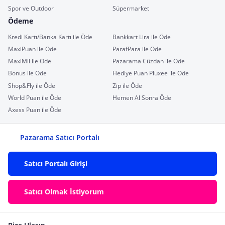
Spor ve Outdoor
Süpermarket
Ödeme
Kredi Kartı/Banka Kartı ile Öde
Bankkart Lira ile Öde
MaxiPuan ile Öde
ParafPara ile Öde
MaxiMil ile Öde
Pazarama Cüzdan ile Öde
Bonus ile Öde
Hediye Puan Pluxee ile Öde
Shop&Fly ile Öde
Zip ile Öde
World Puan ile Öde
Hemen Al Sonra Öde
Axess Puan ile Öde
Pazarama Satıcı Portalı
Satıcı Portalı Girişi
Satıcı Olmak İstiyorum