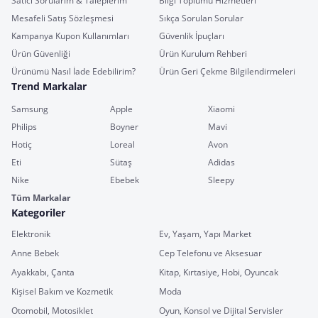
Satıcı Sorularım & Taleplerim
Bilgi Toplumu Hizmetleri
Mesafeli Satış Sözleşmesi
Sıkça Sorulan Sorular
Kampanya Kupon Kullanımları
Güvenlik İpuçları
Ürün Güvenliği
Ürün Kurulum Rehberi
Ürünümü Nasıl İade Edebilirim?
Ürün Geri Çekme Bilgilendirmeleri
Trend Markalar
Samsung
Apple
Xiaomi
Philips
Boyner
Mavi
Hotiç
Loreal
Avon
Eti
Sütaş
Adidas
Nike
Ebebek
Sleepy
Tüm Markalar
Kategoriler
Elektronik
Ev, Yaşam, Yapı Market
Anne Bebek
Cep Telefonu ve Aksesuar
Ayakkabı, Çanta
Kitap, Kırtasiye, Hobi, Oyuncak
Kişisel Bakım ve Kozmetik
Moda
Otomobil, Motosiklet
Oyun, Konsol ve Dijital Servisler