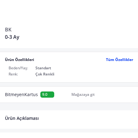
BK
0-3 Ay
Ürün Özellikleri
Tüm Özellikler
Beden/Yaş:
Standart
Renk:
Çok Renkli
BitmeyenKartus
9.0
Mağazaya git
Ürün Açıklaması