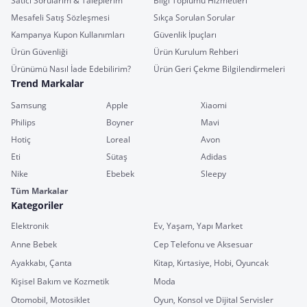
Satıcı Sorularım & Taleplerim
Bilgi Toplumu Hizmetleri
Mesafeli Satış Sözleşmesi
Sıkça Sorulan Sorular
Kampanya Kupon Kullanımları
Güvenlik İpuçları
Ürün Güvenliği
Ürün Kurulum Rehberi
Ürünümü Nasıl İade Edebilirim?
Ürün Geri Çekme Bilgilendirmeleri
Trend Markalar
Samsung
Apple
Xiaomi
Philips
Boyner
Mavi
Hotiç
Loreal
Avon
Eti
Sütaş
Adidas
Nike
Ebebek
Sleepy
Tüm Markalar
Kategoriler
Elektronik
Ev, Yaşam, Yapı Market
Anne Bebek
Cep Telefonu ve Aksesuar
Ayakkabı, Çanta
Kitap, Kırtasiye, Hobi, Oyuncak
Kişisel Bakım ve Kozmetik
Moda
Otomobil, Motosiklet
Oyun, Konsol ve Dijital Servisler