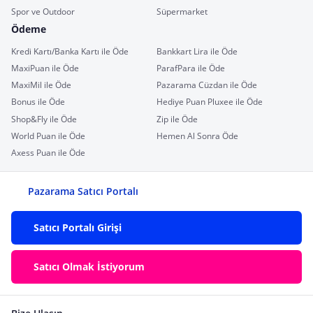
Spor ve Outdoor
Süpermarket
Ödeme
Kredi Kartı/Banka Kartı ile Öde
Bankkart Lira ile Öde
MaxiPuan ile Öde
ParafPara ile Öde
MaxiMil ile Öde
Pazarama Cüzdan ile Öde
Bonus ile Öde
Hediye Puan Pluxee ile Öde
Shop&Fly ile Öde
Zip ile Öde
World Puan ile Öde
Hemen Al Sonra Öde
Axess Puan ile Öde
Pazarama Satıcı Portalı
Satıcı Portalı Girişi
Satıcı Olmak İstiyorum