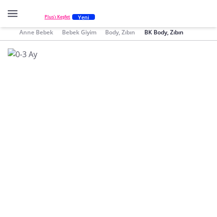
Yeni
Plus'ı Keşfet
Anne Bebek
Bebek Giyim
Body, Zıbın
BK Body, Zıbın