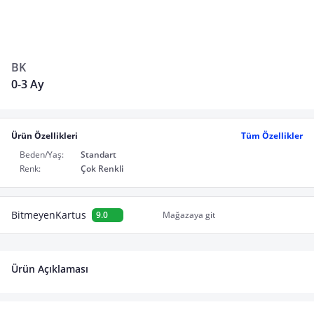
BK
0-3 Ay
Ürün Özellikleri
Tüm Özellikler
Beden/Yaş:
Standart
Renk:
Çok Renkli
BitmeyenKartus
9.0
Mağazaya git
Ürün Açıklaması