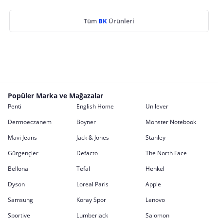
Tüm
BK
Ürünleri
Popüler Marka ve Mağazalar
Penti
English Home
Unilever
Dermoeczanem
Boyner
Monster Notebook
Mavi Jeans
Jack & Jones
Stanley
Gürgençler
Defacto
The North Face
Bellona
Tefal
Henkel
Dyson
Loreal Paris
Apple
Samsung
Koray Spor
Lenovo
Sportive
Lumberjack
Salomon