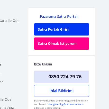
Pazarama Satıcı Portalı
Kartı ile Öde
Satıcı Portalı Girişi
Satıcı Olmak İstiyorum
Bize Ulaşın
e
e
0850 724 79 76
Öde
İhlal Bildirimi
ile Öde
Platformumuzdaki ürünlerin güvenliğine ilişkin
sorularınızı
urunguvenligi@pazarama.com
e ile Öde
adresine iletebilirsiniz.