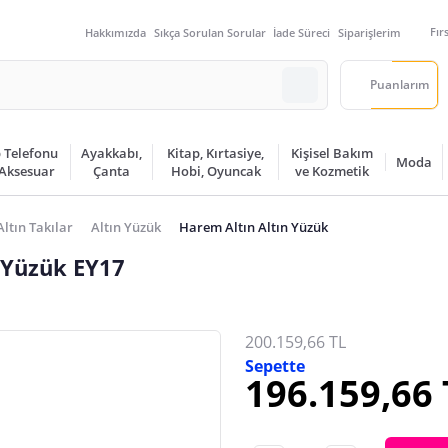
Fır
Hakkımızda
Sıkça Sorulan Sorular
İade Süreci
Siparişlerim
Puanlarım
 Telefonu
Ayakkabı,
Kitap, Kırtasiye,
Kişisel Bakım
Moda
 Aksesuar
Çanta
Hobi, Oyuncak
ve Kozmetik
Altın Takılar
Altın Yüzük
Harem Altın Altın Yüzük
 Yüzük EY17
200.159,66 TL
Sepette
196.159,66 