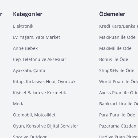
r
Kategoriler
Ödemeler
Elektronik
Kredi Kartı/Banka 
Ev, Yaşam, Yapı Market
MaxiPuan ile Öde
Anne Bebek
MaxiMil ile Öde
Cep Telefonu ve Aksesuar
Bonus ile Öde
Ayakkabı, Çanta
Shop&Fly ile Öde
Kitap, Kırtasiye, Hobi, Oyuncak
World Puan ile Öd
Kişisel Bakım ve Kozmetik
Axess Puan ile Öd
Moda
Bankkart Lira ile 
Otomobil, Motosiklet
ParafPara ile Öde
Oyun, Konsol ve Dijital Servisler
Pazarama Cüzdan 
Spor ve Outdoor
Hediye Puan Pluxe