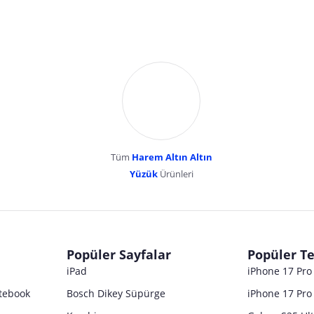
Tüm
Harem Altın Altın
YENİBOSNA MERKEZ MAH LADİN SOK KUY
Yüzük
Ürünleri
dır. Pazarama, bu içeriklerden dolayı herhangi bir sorumluluk kabul etmemektedir.
Popüler Sayfalar
Popüler Te
iPad
iPhone 17 Pr
tebook
Bosch Dikey Süpürge
iPhone 17 Pro