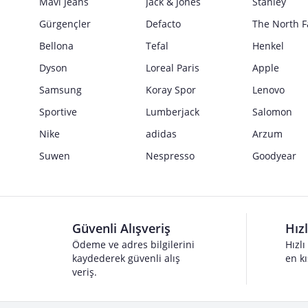
Mavi Jeans
Jack & Jones
Stanley
Gürgençler
Defacto
The North F
Bellona
Tefal
Henkel
Dyson
Loreal Paris
Apple
Samsung
Koray Spor
Lenovo
Sportive
Lumberjack
Salomon
Nike
adidas
Arzum
Suwen
Nespresso
Goodyear
Güvenli Alışveriş
Hız
Ödeme ve adres bilgilerini
Hızlı
kaydederek güvenli alış
en kı
veriş.