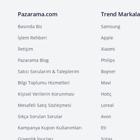
Pazarama.com
Trend Markala
Basında Biz
Samsung
İşlem Rehberi
Apple
İletişim
Xiaomi
Pazarama Blog
Philips
Satıcı Sorularım & Taleplerim
Boyner
Bilgi Toplumu Hizmetleri
Mavi
Kişisel Verilerin Korunması
Hotiç
Mesafeli Satış Sözleşmesi
Loreal
Sıkça Sorulan Sorular
Avon
Kampanya Kupon Kullanımları
Eti
Güvenlik İpuçları
Sütaş