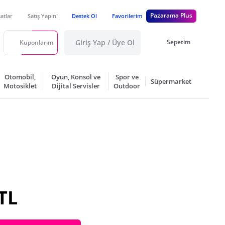
Pazarama Plus
satlar
Satış Yapın!
Destek Ol
Favorilerim
Giriş Yap / Üye Ol
Sepetim
Kuponlarım
Otomobil,
Oyun, Konsol ve
Spor ve
Süpermarket
Motosiklet
Dijital Servisler
Outdoor
TL