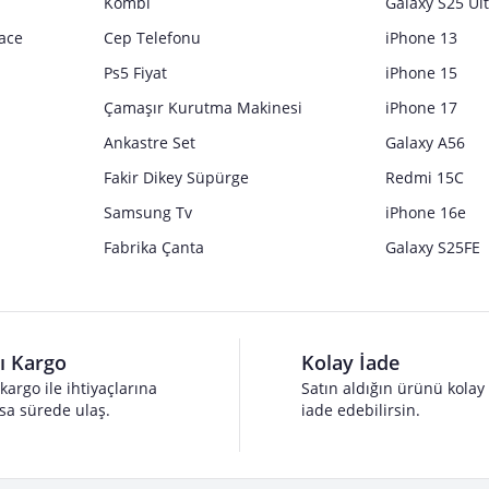
Kombi
Galaxy S25 Ul
ace
Cep Telefonu
iPhone 13
Ps5 Fiyat
iPhone 15
Çamaşır Kurutma Makinesi
iPhone 17
Ankastre Set
Galaxy A56
Fakir Dikey Süpürge
Redmi 15C
Samsung Tv
iPhone 16e
Fabrika Çanta
Galaxy S25FE
lı Kargo
Kolay İade
 kargo ile ihtiyaçlarına
Satın aldığın ürünü kolay
sa sürede ulaş.
iade edebilirsin.