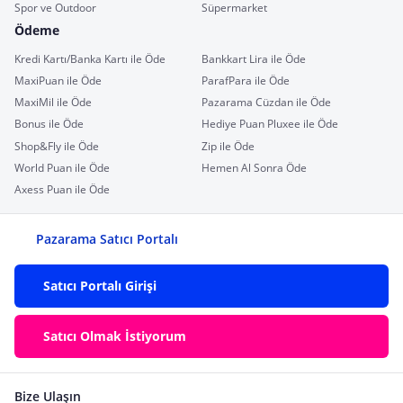
Spor ve Outdoor
Süpermarket
Ödeme
Kredi Kartı/Banka Kartı ile Öde
Bankkart Lira ile Öde
MaxiPuan ile Öde
ParafPara ile Öde
MaxiMil ile Öde
Pazarama Cüzdan ile Öde
Bonus ile Öde
Hediye Puan Pluxee ile Öde
Shop&Fly ile Öde
Zip ile Öde
World Puan ile Öde
Hemen Al Sonra Öde
Axess Puan ile Öde
Pazarama Satıcı Portalı
Satıcı Portalı Girişi
Satıcı Olmak İstiyorum
Bize Ulaşın