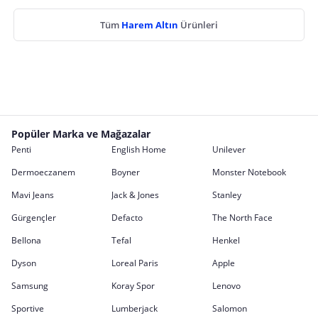
Tüm
Harem Altın
Ürünleri
Popüler Marka ve Mağazalar
Penti
English Home
Unilever
Dermoeczanem
Boyner
Monster Notebook
Mavi Jeans
Jack & Jones
Stanley
Gürgençler
Defacto
The North Face
Bellona
Tefal
Henkel
Dyson
Loreal Paris
Apple
Samsung
Koray Spor
Lenovo
Sportive
Lumberjack
Salomon