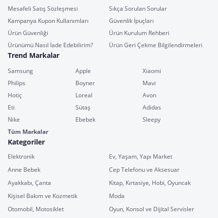
Mesafeli Satış Sözleşmesi
Sıkça Sorulan Sorular
Kampanya Kupon Kullanımları
Güvenlik İpuçları
Ürün Güvenliği
Ürün Kurulum Rehberi
Ürünümü Nasıl İade Edebilirim?
Ürün Geri Çekme Bilgilendirmeleri
Trend Markalar
Samsung
Apple
Xiaomi
Philips
Boyner
Mavi
Hotiç
Loreal
Avon
Eti
Sütaş
Adidas
Nike
Ebebek
Sleepy
Tüm Markalar
Kategoriler
Elektronik
Ev, Yaşam, Yapı Market
Anne Bebek
Cep Telefonu ve Aksesuar
Ayakkabı, Çanta
Kitap, Kırtasiye, Hobi, Oyuncak
Kişisel Bakım ve Kozmetik
Moda
Otomobil, Motosiklet
Oyun, Konsol ve Dijital Servisler