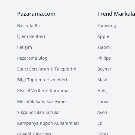
Pazarama.com
Trend Markala
Basında Biz
Samsung
İşlem Rehberi
Apple
İletişim
Xiaomi
Pazarama Blog
Philips
Satıcı Sorularım & Taleplerim
Boyner
Bilgi Toplumu Hizmetleri
Mavi
Kişisel Verilerin Korunması
Hotiç
Mesafeli Satış Sözleşmesi
Loreal
Sıkça Sorulan Sorular
Avon
Kampanya Kupon Kullanımları
Eti
Güvenlik İpuçları
Sütaş