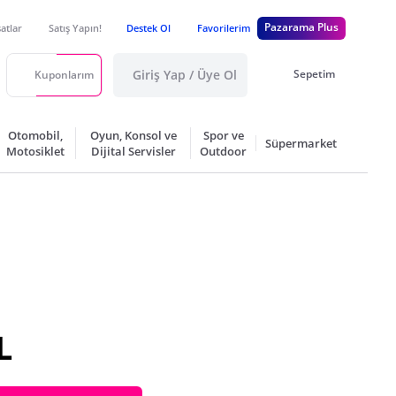
Pazarama Plus
satlar
Satış Yapın!
Destek Ol
Favorilerim
Giriş Yap / Üye Ol
Sepetim
Kuponlarım
Otomobil,
Oyun, Konsol ve
Spor ve
Süpermarket
Motosiklet
Dijital Servisler
Outdoor
L