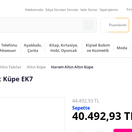
Fır
Hakkımızda
Sıkça Sorulan Sorular
İade Süreci
Siparişlerim
Puanlarım
 Telefonu
Ayakkabı,
Kitap, Kırtasiye,
Kişisel Bakım
Moda
 Aksesuar
Çanta
Hobi, Oyuncak
ve Kozmetik
Altın Takılar
Altın Küpe
Harem Altın Altın Küpe
t Küpe EK7
44.492,93 TL
Sepette
40.492,93 T