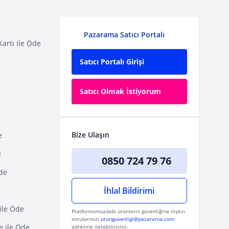
Pazarama Satıcı Portalı
Kartı ile Öde
Satıcı Portalı Girişi
Satıcı Olmak İstiyorum
Bize Ulaşın
e
e
0850 724 79 76
Öde
İhlal Bildirimi
ile Öde
Platformumuzdaki ürünlerin güvenliğine ilişkin
sorularınızı
urunguvenligi@pazarama.com
e ile Öde
adresine iletebilirsiniz.