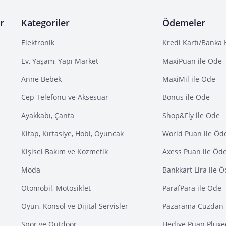
r
Kategoriler
Ödemeler
Elektronik
Kredi Kartı/Banka 
Ev, Yaşam, Yapı Market
MaxiPuan ile Öde
Anne Bebek
MaxiMil ile Öde
Cep Telefonu ve Aksesuar
Bonus ile Öde
Ayakkabı, Çanta
Shop&Fly ile Öde
Kitap, Kırtasiye, Hobi, Oyuncak
World Puan ile Öd
Kişisel Bakım ve Kozmetik
Axess Puan ile Öd
Moda
Bankkart Lira ile 
Otomobil, Motosiklet
ParafPara ile Öde
Oyun, Konsol ve Dijital Servisler
Pazarama Cüzdan 
Spor ve Outdoor
Hediye Puan Pluxe