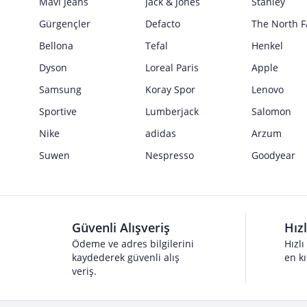
Mavi Jeans
Jack & Jones
Stanley
Gürgençler
Defacto
The North F
Bellona
Tefal
Henkel
Dyson
Loreal Paris
Apple
Samsung
Koray Spor
Lenovo
Sportive
Lumberjack
Salomon
Nike
adidas
Arzum
Suwen
Nespresso
Goodyear
Güvenli Alışveriş
Hız
Ödeme ve adres bilgilerini
Hızlı
kaydederek güvenli alış
en kı
veriş.