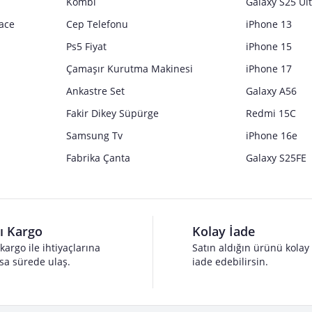
Kombi
Galaxy S25 Ul
ace
Cep Telefonu
iPhone 13
Ps5 Fiyat
iPhone 15
Çamaşır Kurutma Makinesi
iPhone 17
Ankastre Set
Galaxy A56
Fakir Dikey Süpürge
Redmi 15C
Samsung Tv
iPhone 16e
Fabrika Çanta
Galaxy S25FE
lı Kargo
Kolay İade
 kargo ile ihtiyaçlarına
Satın aldığın ürünü kolay
sa sürede ulaş.
iade edebilirsin.