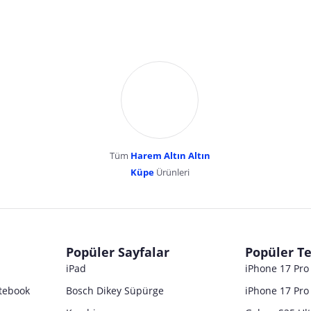
Tüm
Harem Altın Altın
YENİBOSNA MERKEZ MAH LADİN SOK KUY
Küpe
Ürünleri
dır. Pazarama, bu içeriklerden dolayı herhangi bir sorumluluk kabul etmemektedir.
Popüler Sayfalar
Popüler Te
iPad
iPhone 17 Pr
tebook
Bosch Dikey Süpürge
iPhone 17 Pro