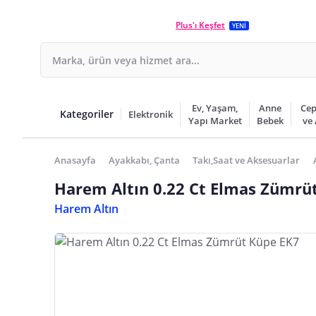
Plus'ı Keşfet
YENİ
Ev, Yaşam,
Anne
Cep
Kategoriler
Elektronik
Yapı Market
Bebek
ve
Anasayfa
Ayakkabı, Çanta
Takı,Saat ve Aksesuarlar
Harem Altın 0.22 Ct Elmas Zümrü
Harem Altın