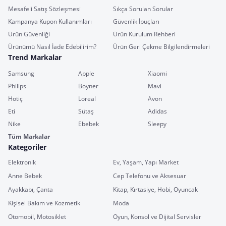
Mesafeli Satış Sözleşmesi
Sıkça Sorulan Sorular
Kampanya Kupon Kullanımları
Güvenlik İpuçları
Ürün Güvenliği
Ürün Kurulum Rehberi
Ürünümü Nasıl İade Edebilirim?
Ürün Geri Çekme Bilgilendirmeleri
Trend Markalar
Samsung
Apple
Xiaomi
Philips
Boyner
Mavi
Hotiç
Loreal
Avon
Eti
Sütaş
Adidas
Nike
Ebebek
Sleepy
Tüm Markalar
Kategoriler
Elektronik
Ev, Yaşam, Yapı Market
Anne Bebek
Cep Telefonu ve Aksesuar
Ayakkabı, Çanta
Kitap, Kırtasiye, Hobi, Oyuncak
Kişisel Bakım ve Kozmetik
Moda
Otomobil, Motosiklet
Oyun, Konsol ve Dijital Servisler