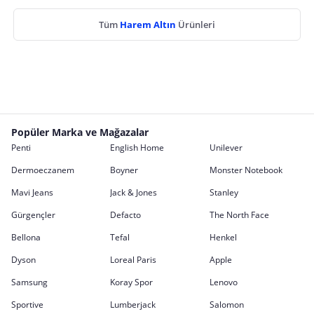
Tüm
Harem Altın
Ürünleri
Popüler Marka ve Mağazalar
Penti
English Home
Unilever
Dermoeczanem
Boyner
Monster Notebook
Mavi Jeans
Jack & Jones
Stanley
Gürgençler
Defacto
The North Face
Bellona
Tefal
Henkel
Dyson
Loreal Paris
Apple
Samsung
Koray Spor
Lenovo
Sportive
Lumberjack
Salomon