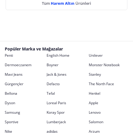
Tüm
Harem Altın
Ürünleri
Popüler Marka ve Mağazalar
Penti
English Home
Unilever
Dermoeczanem
Boyner
Monster Notebook
Mavi Jeans
Jack & Jones
Stanley
Gürgençler
Defacto
The North Face
Bellona
Tefal
Henkel
Dyson
Loreal Paris
Apple
Samsung
Koray Spor
Lenovo
Sportive
Lumberjack
Salomon
Nike
adidas
Arzum