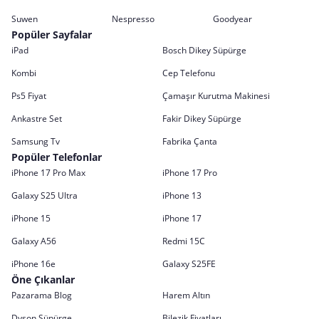
Suwen
Nespresso
Goodyear
Popüler Sayfalar
iPad
Bosch Dikey Süpürge
Kombi
Cep Telefonu
Ps5 Fiyat
Çamaşır Kurutma Makinesi
Ankastre Set
Fakir Dikey Süpürge
Samsung Tv
Fabrika Çanta
Popüler Telefonlar
iPhone 17 Pro Max
iPhone 17 Pro
Galaxy S25 Ultra
iPhone 13
iPhone 15
iPhone 17
Galaxy A56
Redmi 15C
iPhone 16e
Galaxy S25FE
Öne Çıkanlar
Pazarama Blog
Harem Altın
Dyson Süpürge
Bilezik Fiyatları