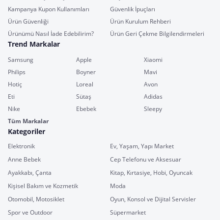
Kampanya Kupon Kullanımları
Güvenlik İpuçları
Ürün Güvenliği
Ürün Kurulum Rehberi
Ürünümü Nasıl İade Edebilirim?
Ürün Geri Çekme Bilgilendirmeleri
Trend Markalar
Samsung
Apple
Xiaomi
Philips
Boyner
Mavi
Hotiç
Loreal
Avon
Eti
Sütaş
Adidas
Nike
Ebebek
Sleepy
Tüm Markalar
Kategoriler
Elektronik
Ev, Yaşam, Yapı Market
Anne Bebek
Cep Telefonu ve Aksesuar
Ayakkabı, Çanta
Kitap, Kırtasiye, Hobi, Oyuncak
Kişisel Bakım ve Kozmetik
Moda
Otomobil, Motosiklet
Oyun, Konsol ve Dijital Servisler
Spor ve Outdoor
Süpermarket