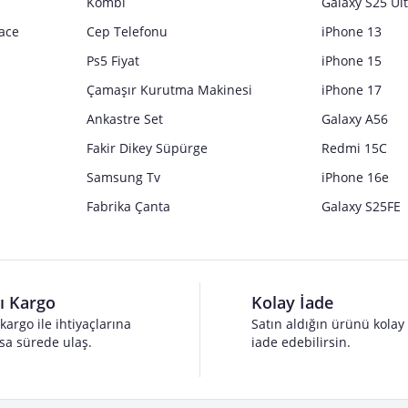
Kombi
Galaxy S25 Ul
ace
Cep Telefonu
iPhone 13
Ps5 Fiyat
iPhone 15
Çamaşır Kurutma Makinesi
iPhone 17
Ankastre Set
Galaxy A56
Fakir Dikey Süpürge
Redmi 15C
Samsung Tv
iPhone 16e
Fabrika Çanta
Galaxy S25FE
lı Kargo
Kolay İade
 kargo ile ihtiyaçlarına
Satın aldığın ürünü kolay
sa sürede ulaş.
iade edebilirsin.