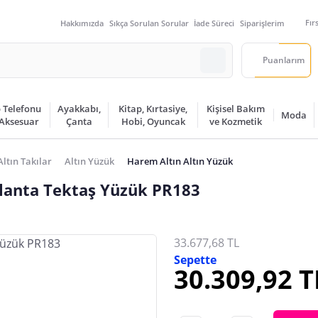
Fır
Hakkımızda
Sıkça Sorulan Sorular
İade Süreci
Siparişlerim
Puanlarım
 Telefonu
Ayakkabı,
Kitap, Kırtasiye,
Kişisel Bakım
Moda
 Aksesuar
Çanta
Hobi, Oyuncak
ve Kozmetik
Altın Takılar
Altın Yüzük
Harem Altın Altın Yüzük
rlanta Tektaş Yüzük PR183
33.677,68 TL
Sepette
30.309,92 T