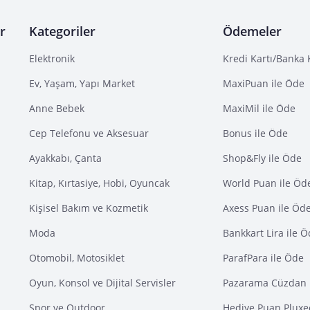
r
Kategoriler
Ödemeler
Elektronik
Kredi Kartı/Banka 
Ev, Yaşam, Yapı Market
MaxiPuan ile Öde
Anne Bebek
MaxiMil ile Öde
Cep Telefonu ve Aksesuar
Bonus ile Öde
Ayakkabı, Çanta
Shop&Fly ile Öde
Kitap, Kırtasiye, Hobi, Oyuncak
World Puan ile Öd
Kişisel Bakım ve Kozmetik
Axess Puan ile Öd
Moda
Bankkart Lira ile 
Otomobil, Motosiklet
ParafPara ile Öde
Oyun, Konsol ve Dijital Servisler
Pazarama Cüzdan 
Spor ve Outdoor
Hediye Puan Pluxe