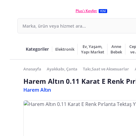
Plus'ı Keşfet
YENİ
Ev, Yaşam,
Anne
Cep
Kategoriler
Elektronik
Yapı Market
Bebek
ve
Anasayfa
Ayakkabı, Çanta
Takı,Saat ve Aksesuarlar
Harem Altın 0.11 Karat E Renk Pı
Harem Altın