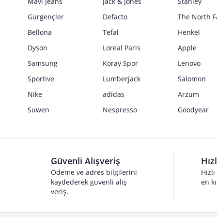
Mavi Jeans
Jack & Jones
Stanley
Gürgençler
Defacto
The North F
Bellona
Tefal
Henkel
Dyson
Loreal Paris
Apple
Samsung
Koray Spor
Lenovo
Sportive
Lumberjack
Salomon
Nike
adidas
Arzum
Suwen
Nespresso
Goodyear
Güvenli Alışveriş
Hız
Ödeme ve adres bilgilerini
Hızlı
kaydederek güvenli alış
en kı
veriş.