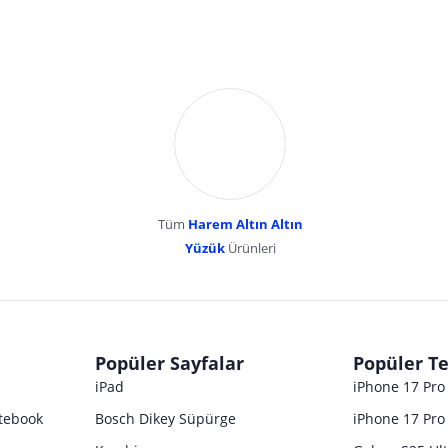
Tüm
Harem Altın Altın
YENİBOSNA MERKEZ MAH LADİN SOK KUY
Yüzük
Ürünleri
dır. Pazarama, bu içeriklerden dolayı herhangi bir sorumluluk kabul etmemektedir.
Popüler Sayfalar
Popüler Te
iPad
iPhone 17 Pr
tebook
Bosch Dikey Süpürge
iPhone 17 Pro