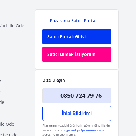
Pazarama Satıcı Portalı
Kartı ile Öde
Satıcı Portalı Girişi
Satıcı Olmak İstiyorum
Bize Ulaşın
e
e
0850 724 79 76
Öde
İhlal Bildirimi
ile Öde
Platformumuzdaki ürünlerin güvenliğine ilişkin
sorularınızı
urunguvenligi@pazarama.com
e ile Öde
adresine iletebilirsiniz.