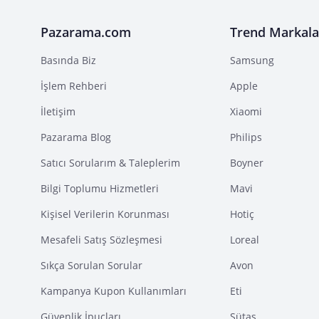
Pazarama.com
Trend Markala
Basında Biz
Samsung
İşlem Rehberi
Apple
İletişim
Xiaomi
Pazarama Blog
Philips
Satıcı Sorularım & Taleplerim
Boyner
Bilgi Toplumu Hizmetleri
Mavi
Kişisel Verilerin Korunması
Hotiç
Mesafeli Satış Sözleşmesi
Loreal
Sıkça Sorulan Sorular
Avon
Kampanya Kupon Kullanımları
Eti
Güvenlik İpuçları
Sütaş