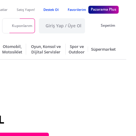
Pazarama Plus
satlar
Satış Yapın!
Destek Ol
Favorilerim
Giriş Yap / Üye Ol
Sepetim
Kuponlarım
Otomobil,
Oyun, Konsol ve
Spor ve
Süpermarket
Motosiklet
Dijital Servisler
Outdoor
L