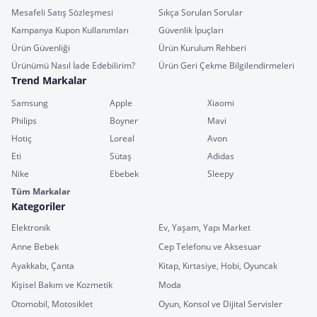
Mesafeli Satış Sözleşmesi
Sıkça Sorulan Sorular
Kampanya Kupon Kullanımları
Güvenlik İpuçları
Ürün Güvenliği
Ürün Kurulum Rehberi
Ürünümü Nasıl İade Edebilirim?
Ürün Geri Çekme Bilgilendirmeleri
Trend Markalar
Samsung
Apple
Xiaomi
Philips
Boyner
Mavi
Hotiç
Loreal
Avon
Eti
Sütaş
Adidas
Nike
Ebebek
Sleepy
Tüm Markalar
Kategoriler
Elektronik
Ev, Yaşam, Yapı Market
Anne Bebek
Cep Telefonu ve Aksesuar
Ayakkabı, Çanta
Kitap, Kırtasiye, Hobi, Oyuncak
Kişisel Bakım ve Kozmetik
Moda
Otomobil, Motosiklet
Oyun, Konsol ve Dijital Servisler