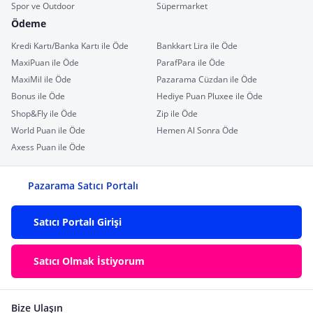
Spor ve Outdoor
Süpermarket
Ödeme
Kredi Kartı/Banka Kartı ile Öde
Bankkart Lira ile Öde
MaxiPuan ile Öde
ParafPara ile Öde
MaxiMil ile Öde
Pazarama Cüzdan ile Öde
Bonus ile Öde
Hediye Puan Pluxee ile Öde
Shop&Fly ile Öde
Zip ile Öde
World Puan ile Öde
Hemen Al Sonra Öde
Axess Puan ile Öde
Pazarama Satıcı Portalı
Satıcı Portalı Girişi
Satıcı Olmak İstiyorum
Bize Ulaşın