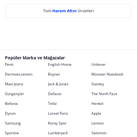
Tüm
Harem Altın
Ürünleri
Popüler Marka ve Mağazalar
Penti
English Home
Unilever
Dermoeczanem
Boyner
Monster Notebook
Mavi Jeans
Jack & Jones
Stanley
Gürgençler
Defacto
The North Face
Bellona
Tefal
Henkel
Dyson
Loreal Paris
Apple
Samsung
Koray Spor
Lenovo
Sportive
Lumberjack
Salomon