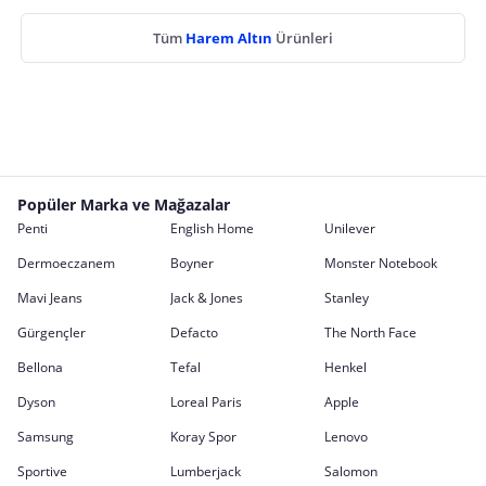
Tüm
Harem Altın
Ürünleri
Popüler Marka ve Mağazalar
Penti
English Home
Unilever
Dermoeczanem
Boyner
Monster Notebook
Mavi Jeans
Jack & Jones
Stanley
Gürgençler
Defacto
The North Face
Bellona
Tefal
Henkel
Dyson
Loreal Paris
Apple
Samsung
Koray Spor
Lenovo
Sportive
Lumberjack
Salomon