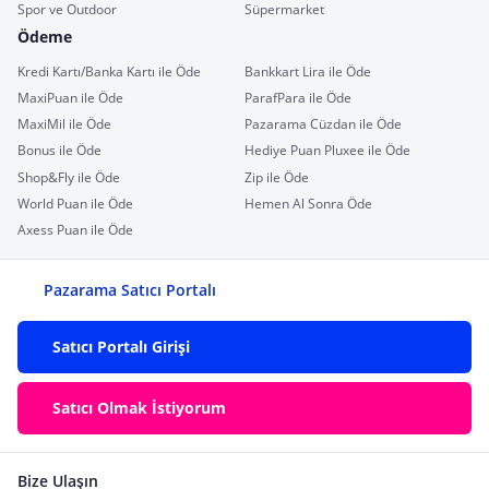
Spor ve Outdoor
Süpermarket
Ödeme
Kredi Kartı/Banka Kartı ile Öde
Bankkart Lira ile Öde
MaxiPuan ile Öde
ParafPara ile Öde
MaxiMil ile Öde
Pazarama Cüzdan ile Öde
Bonus ile Öde
Hediye Puan Pluxee ile Öde
Shop&Fly ile Öde
Zip ile Öde
World Puan ile Öde
Hemen Al Sonra Öde
Axess Puan ile Öde
Pazarama Satıcı Portalı
Satıcı Portalı Girişi
Satıcı Olmak İstiyorum
Bize Ulaşın