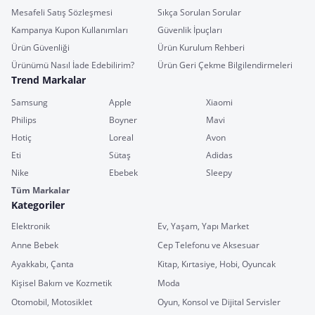
Mesafeli Satış Sözleşmesi
Sıkça Sorulan Sorular
Kampanya Kupon Kullanımları
Güvenlik İpuçları
Ürün Güvenliği
Ürün Kurulum Rehberi
Ürünümü Nasıl İade Edebilirim?
Ürün Geri Çekme Bilgilendirmeleri
Trend Markalar
Samsung
Apple
Xiaomi
Philips
Boyner
Mavi
Hotiç
Loreal
Avon
Eti
Sütaş
Adidas
Nike
Ebebek
Sleepy
Tüm Markalar
Kategoriler
Elektronik
Ev, Yaşam, Yapı Market
Anne Bebek
Cep Telefonu ve Aksesuar
Ayakkabı, Çanta
Kitap, Kırtasiye, Hobi, Oyuncak
Kişisel Bakım ve Kozmetik
Moda
Otomobil, Motosiklet
Oyun, Konsol ve Dijital Servisler