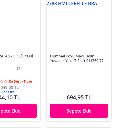
ITA SPOR SÜTYENİ
Hummel Koyu Mavi Kadın
Yuvarlak Yaka T-Shirt 911769-7788
HMLCERELLE BRA
(1)
Günün En Düşük Fiyatı
.049,00 TL
Sepette
44,10 TL
694,95 TL
epete Ekle
Sepete Ekle