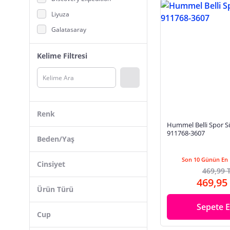
Liyuza
Galatasaray
DeFacto
Kelime Filtresi
adidas
Gallipoli
B.K.M
Caelia
Renk
TOMMYLIFE
Hummel Belli Spor S
911768-3607
Miorre
Beden/Yaş
Casall
Son 10 Günün En 
Cinsiyet
Calvin Klein
469,99 
469,95
Joma
Ürün Türü
Koton
Sepete E
Cup
Roxy
Puma