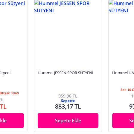
ütyeni
Hummel JESSEN SPOR SÜTYENİ
Hummel HA
Son 10 
Düşük Fiyatı
959,96 TL
1
TL
Sepette
 TL
883,17 TL
9
kle
Sepete Ekle
S