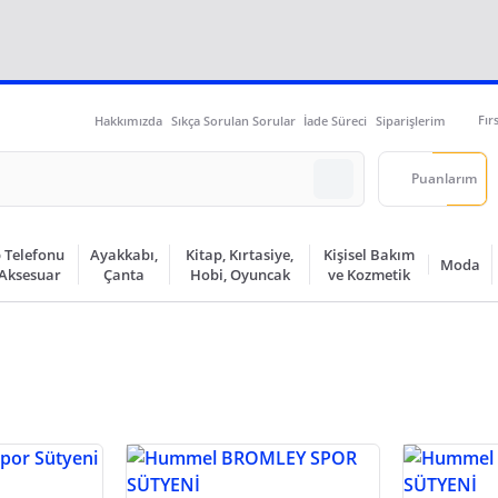
Fır
Hakkımızda
Sıkça Sorulan Sorular
İade Süreci
Siparişlerim
Puanlarım
 Telefonu
Ayakkabı,
Kitap, Kırtasiye,
Kişisel Bakım
Moda
 Aksesuar
Çanta
Hobi, Oyuncak
ve Kozmetik