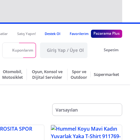
Pazarama Plus
satlar
Satış Yapın!
Destek Ol
Favorilerim
Giriş Yap / Üye Ol
Sepetim
Kuponlarım
Otomobil,
Oyun, Konsol ve
Spor ve
Süpermarket
Motosiklet
Dijital Servisler
Outdoor
Varsayılan