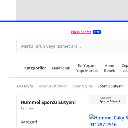
Plus'ı Keşfet
YENİ
Ev, Yaşam,
Anne
Cep
Kategoriler
Elektronik
Yapı Market
Bebek
ve
Anasayfa
Spor ve Outdoor
Spor Giyim
Sporcu Sütyeni
Kategori
Hummel Sporcu Sütyeni
Sporcu Sütyeni
12 ürün
Kategori