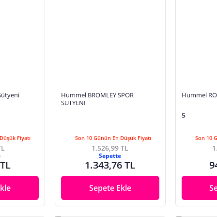
ütyeni
Hummel BROMLEY SPOR
Hummel ROS
SÜTYENİ
5
Düşük Fiyatı
Son 10 Günün En Düşük Fiyatı
Son 10 
TL
1.526,99 TL
1
e
Sepette
 TL
1.343,76 TL
9
kle
Sepete Ekle
S