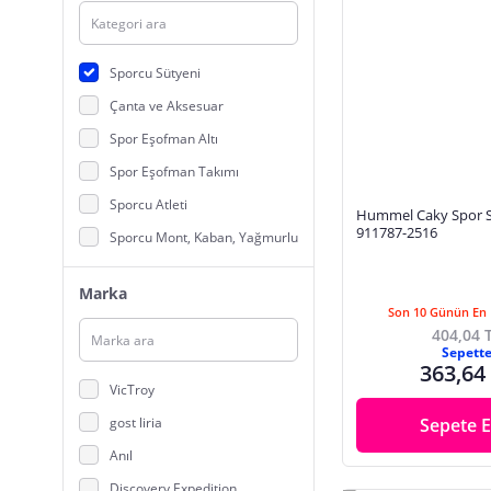
Sporcu Sütyeni
Çanta ve Aksesuar
Spor Eşofman Altı
Spor Eşofman Takımı
Sporcu Atleti
Hummel Caky Spor S
911787-2516
Sporcu Mont, Kaban, Yağmurluk
Sporcu Sweatshirt
Marka
Sporcu Şort
Son 10 Günün En 
404,04 
Sporcu Taytı
Sepett
363,64
Sporcu Tişört
VicTroy
Taraftar Ürünleri
gost liria
Sepete E
Anıl
Discovery Expedition