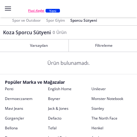
Yeni
Plus'ı Keşfet
Spor ve Outdoor
Spor Giyim
Sporcu Sütyeni
Koza Sporcu Sütyeni
0 Ürün
Varsayılan
Filtreleme
Ürün bulunamadı.
Popüler Marka ve Mağazalar
Penti
English Home
Unilever
Dermoeczanem
Boyner
Monster Notebook
Mavi Jeans
Jack & Jones
Stanley
Gürgençler
Defacto
The North Face
Bellona
Tefal
Henkel