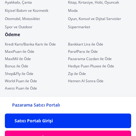
Ayakkabı, Çanta
Kitap, Kırtasiye, Hobi, Oyuncak
Kişisel Bakım ve Kozmetik
Moda
Otomobil, Motosiklet
Oyun, Konsol ve Dijital Servisler
Spor ve Outdoor
Süpermarket
Ödeme
Kredi Kartı/Banka Kartı ile Öde
Bankkart Lira ile Öde
MaxiPuan ile Öde
ParafPara ile Öde
MaxiMil ile Öde
Pazarama Cüzdan ile Öde
Bonus ile Öde
Hediye Puan Pluxee ile Öde
Shop&Fly ile Öde
Zip ile Öde
World Puan ile Öde
Hemen Al Sonra Öde
Axess Puan ile Öde
Pazarama Satıcı Portalı
Satıcı Portalı Girişi