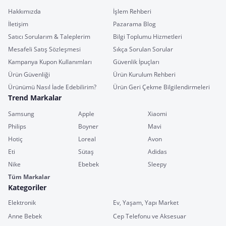
Hakkımızda
İşlem Rehberi
İletişim
Pazarama Blog
Satıcı Sorularım & Taleplerim
Bilgi Toplumu Hizmetleri
Mesafeli Satış Sözleşmesi
Sıkça Sorulan Sorular
Kampanya Kupon Kullanımları
Güvenlik İpuçları
Ürün Güvenliği
Ürün Kurulum Rehberi
Ürünümü Nasıl İade Edebilirim?
Ürün Geri Çekme Bilgilendirmeleri
Trend Markalar
Samsung
Apple
Xiaomi
Philips
Boyner
Mavi
Hotiç
Loreal
Avon
Eti
Sütaş
Adidas
Nike
Ebebek
Sleepy
Tüm Markalar
Kategoriler
Elektronik
Ev, Yaşam, Yapı Market
Anne Bebek
Cep Telefonu ve Aksesuar