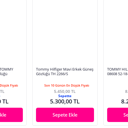
7 TOMMY
Tommy Hilfiger Mavi Erkek Güneş
TOMMY HILF
lüğü
Gözlüğü TH 2266/S
08608 52-1
GÖZLÜĞÜ
Düşük Fiyatı
Son 10 Günün En Düşük Fiyatı
 TL
5.450,00 TL
8
e
Sepette
0 TL
5.300,00 TL
8.
kle
Sepete Ekle
S