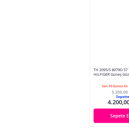
TH 2095/S 8079O 5
HILFIGER Güneş Göz
Son 10 Günün En 
5.200,00
Sepett
4.200,0
Sepete E