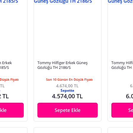
h Erkek
Tommy Hilfiger Erkek Güneş
Tommy Hilfi
185/S
Gözlüğü TH 2186/S
Gözlüğü TH 
Düşük Fiyatı
Son 10 Günün En Düşük Fiyatı
 TL
4.674,00 TL
6
e
Sepette
2 TL
4.574,00 TL
6.
kle
Sepete Ekle
S