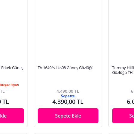
i Erkek Güneş
Th 1649/s Lks08 Güneş Gözlüğü
Tommy Hilfi
Gözlüğü TH 
Düşük Fiyatı
 TL
4.490,00 TL
6
e
Sepette
0 TL
4.390,00 TL
6.
kle
Sepete Ekle
S