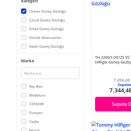
Kategori
Unisex Güneş Gözlüğü
Çocuk Güneş Gözlüğü
Erkek Güneş Gözlüğü
Gözlük Aksesuarları
Kadın Güneş Gözlüğü
TH 2200/S D51ZS 5
Marka
Hilfiger Güneş Gözl
7.494,48
Sepett
Ray-Ban
7.344,4
Modalucci
Sepete E
CEPAHİR
Funeyes
Yayke
Persol