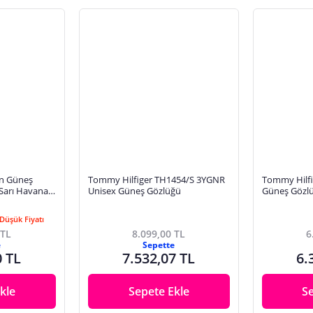
Tommy Hilfiger TH1454/S 3YGNR
Tommy Hilfi
 Sarı Havana
Unisex Güneş Gözlüğü
Güneş Gözlü
çişli Cam
Düşük Fiyatı
 TL
8.099,00 TL
6
e
Sepette
0 TL
7.532,07 TL
6.
kle
Sepete Ekle
S