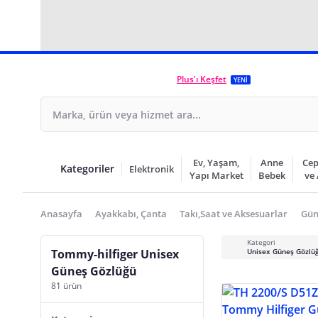
Plus'ı Keşfet
YENİ
Ev, Yaşam,
Anne
Cep
Kategoriler
Elektronik
Yapı Market
Bebek
ve
Anasayfa
Ayakkabı, Çanta
Takı,Saat ve Aksesuarlar
Gün
Kategori
Tommy-hilfiger Unisex
Unisex Güneş Gözlü
Güneş Gözlüğü
81 ürün