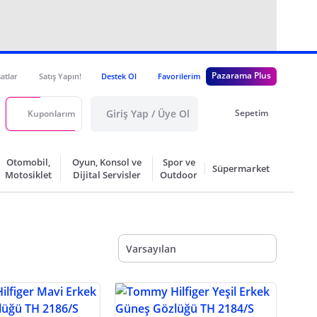
Pazarama Plus
satlar
Satış Yapın!
Destek Ol
Favorilerim
Giriş Yap / Üye Ol
Sepetim
Kuponlarım
Otomobil,
Oyun, Konsol ve
Spor ve
Süpermarket
Motosiklet
Dijital Servisler
Outdoor
Varsayılan