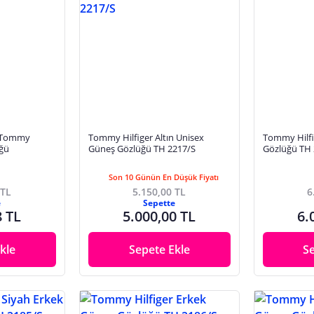
5 Tommy
Tommy Hilfiger Altın Unisex
Tommy Hilfi
üğü
Güneş Gözlüğü TH 2217/S
Gözlüğü TH 
Son 10 Günün En Düşük Fiyatı
 TL
5.150,00 TL
6
e
Sepette
8 TL
5.000,00 TL
6.
kle
Sepete Ekle
S