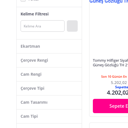
ELEVEN MARKET
Kelime Filtresi
Osse
Mustang
Hugo Boss
Vogue
Ekartman
L.G.R
Carrera Ducatı
Çerçeve Rengi
Tommy Hilfiger Siya
Güneş Gözlüğü TH 2
Inesta Classic
Cam Rengi
Burberry
Son 10 Günün En 
5.202,02
Inesta+
Sepett
Çerçeve Tipi
4.202,0
Decathlon
Cam Tasarımı
Blueberry
Sepete E
Emporio Armani
Cam Tipi
Prada