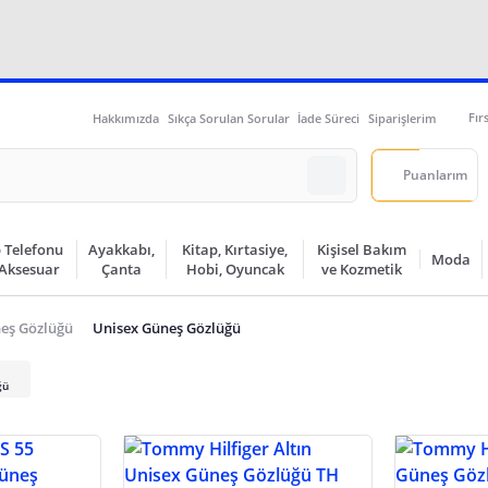
Fır
Hakkımızda
Sıkça Sorulan Sorular
İade Süreci
Siparişlerim
Puanlarım
 Telefonu
Ayakkabı,
Kitap, Kırtasiye,
Kişisel Bakım
Moda
 Aksesuar
Çanta
Hobi, Oyuncak
ve Kozmetik
eş Gözlüğü
Unisex Güneş Gözlüğü
ğü