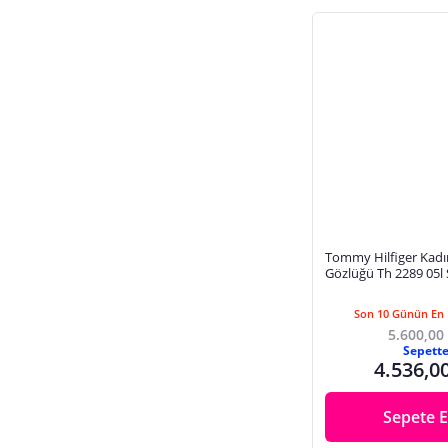
Tommy Hilfiger Kadın Güneş
Gözlüğü Th 2289 05l
çerçeve Koyu Mor Ge
Son 10 Günün En 
5.600,00
Sepett
4.536,0
Sepete E