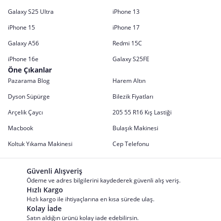
Galaxy S25 Ultra
iPhone 13
iPhone 15
iPhone 17
Galaxy A56
Redmi 15C
iPhone 16e
Galaxy S25FE
Öne Çıkanlar
Pazarama Blog
Harem Altın
Dyson Süpürge
Bilezik Fiyatları
Arçelik Çaycı
205 55 R16 Kış Lastiği
Macbook
Bulaşık Makinesi
Koltuk Yıkama Makinesi
Cep Telefonu
Güvenli Alışveriş
Ödeme ve adres bilgilerini kaydederek güvenli alış veriş.
Hızlı Kargo
Hızlı kargo ile ihtiyaçlarına en kısa sürede ulaş.
Kolay İade
Satın aldığın ürünü kolay iade edebilirsin.