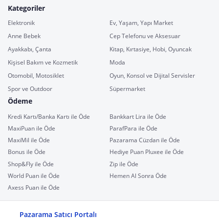
Kategoriler
Elektronik
Ev, Yaşam, Yapı Market
Anne Bebek
Cep Telefonu ve Aksesuar
Ayakkabı, Çanta
Kitap, Kırtasiye, Hobi, Oyuncak
Kişisel Bakım ve Kozmetik
Moda
Otomobil, Motosiklet
Oyun, Konsol ve Dijital Servisler
Spor ve Outdoor
Süpermarket
Ödeme
Kredi Kartı/Banka Kartı ile Öde
Bankkart Lira ile Öde
MaxiPuan ile Öde
ParafPara ile Öde
MaxiMil ile Öde
Pazarama Cüzdan ile Öde
Bonus ile Öde
Hediye Puan Pluxee ile Öde
Shop&Fly ile Öde
Zip ile Öde
World Puan ile Öde
Hemen Al Sonra Öde
Axess Puan ile Öde
Pazarama Satıcı Portalı