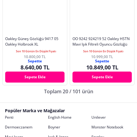
Oakley Güneş Gözlüğü 9417 05
OO 9242 924219 52 Oakley HSTN
Oakley Holbrook XL
Mavi Işık Filtreli Oyuncu Gözlüğü
Son 10 Günün En Düşük Fiyatı
Son 10 Günün En Düşük Fiyatı
10.800,00 TL
10.999,00 TL
Sepette
Sepette
8.640,00 TL
10.849,00 TL
Sepete Ekle
Sepete Ekle
Toplam 20 / 101 ürün
Popüler Marka ve Mağazalar
Penti
English Home
Unilever
Dermoeczanem
Boyner
Monster Notebook
Mavi Jeans
Jack & Jones
Stanley