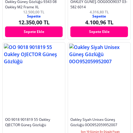
Oakley Güneş Gözlüğü 9343 08
OAKLEY GÜNEŞ OOG0OO9037 03-
Oakley M2 Frame XL
582 6014
12.500,00 TL
4.316,80 TL
Sepette
Sepette
12.350,00 TL
4.100,96 TL
Sepete Ekle
Sepete Ekle
OO 9018 901819 55 Oakley
Oakley Siyah Unisex Güneş
OJECTOR Güneş Gözlüğü
Gözlüğü 0OO952059952007
Son 10 Günün En Düşük Fiyatı