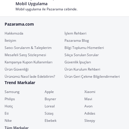
Mobil Uygulama
Mobil uygulama ile Pazarama cebinde.
Pazarama.com
Hakkımızda
İşlem Rehberi
İletişim
Pazarama Blog
Satıcı Sorularım & Taleplerim
Bilgi Toplumu Hizmetleri
Mesafeli Satış Sözleşmesi
Sıkça Sorulan Sorular
Kampanya Kupon Kullanımları
Güvenlik İpuçları
Ürün Güvenliği
Ürün Kurulum Rehberi
Ürünümü Nasıl İade Edebilirim?
Ürün Geri Çekme Bilgilendirmeleri
Trend Markalar
Samsung
Apple
Xiaomi
Philips
Boyner
Mavi
Hotiç
Loreal
Avon
Eti
Sütaş
Adidas
Nike
Ebebek
Sleepy
Tüm Markalar