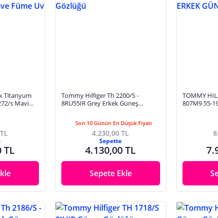
ek Titanyum
Tommy Hılfıger Th 2200/S -
TOMMY HILF
272/s Mavi
8RU55IR Grey Erkek Güneş
807M9 55-1
0 Cam
Gözlüğü
GÖZLÜĞÜ
Son 10 Günün En Düşük Fiyatı
 TL
4.230,00 TL
8
e
Sepette
0 TL
4.130,00 TL
7.
kle
Sepete Ekle
S