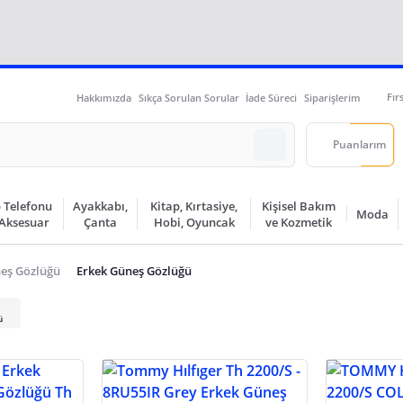
Fır
Hakkımızda
Sıkça Sorulan Sorular
İade Süreci
Siparişlerim
Puanlarım
 Telefonu
Ayakkabı,
Kitap, Kırtasiye,
Kişisel Bakım
Moda
 Aksesuar
Çanta
Hobi, Oyuncak
ve Kozmetik
eş Gözlüğü
Erkek Güneş Gözlüğü
ü