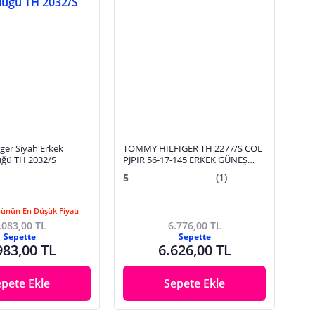
ger Siyah Erkek
TOMMY HILFIGER TH 2277/S COL
ğü TH 2032/S
PJPIR 56-17-145 ERKEK GÜNEŞ
GÖZLÜĞÜ
5
(1)
Günün En Düşük Fiyatı
.083,00 TL
6.776,00 TL
Sepette
Sepette
983,00 TL
6.626,00 TL
epete Ekle
Sepete Ekle