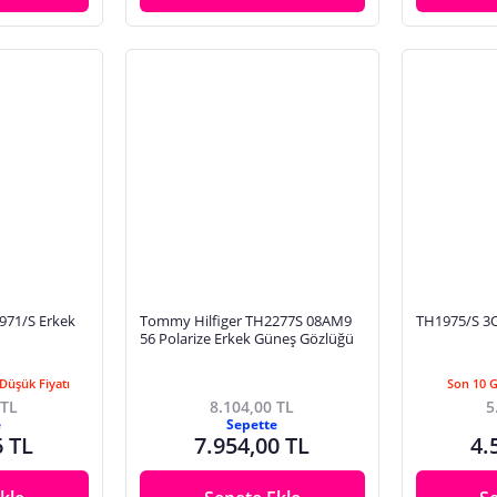
971/S Erkek
Tommy Hilfiger TH2277S 08AM9
TH1975/S 3O
56 Polarize Erkek Güneş Gözlüğü
Düşük Fiyatı
Son 10 
 TL
8.104,00 TL
5
e
Sepette
6 TL
7.954,00 TL
4.