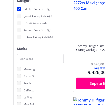
Kategori
Erkek Güneş Gözlüğü
Çocuk Güneş Gözlüğü
Gözlük Aksesuarları
Kadın Güneş Gözlüğü
Unisex Güneş Gözlüğü
Tommy Hilfiger Erk
Marka
Güneş Gözlüğü Th 2
çerçeve Füme Uv 40
9.576,00
Sepett
Mustang
9.426,0
Focus On
Sepete E
Prada
DeFacto
La Viva
Max Polo