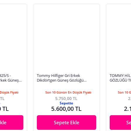
325/S -
Tommy Hilfiger Gri Erkek
TOMMY HİL
Erkek Güneş
Dikdörtgen Güneş Gözlüğü
GÖZLÜĞÜ TH
20279708A56IR
130
Düşük Fiyatı
Son 10 Günün En Düşük Fiyatı
Son 10 
 TL
5.750,00 TL
2
e
Sepette
0 TL
5.600,00 TL
2.
kle
Sepete Ekle
S