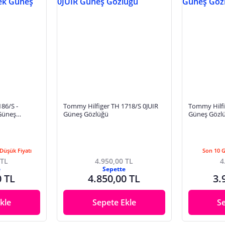
86/S -
Tommy Hilfiger TH 1718/S 0JUIR
Tommy Hilfi
Güneş
Güneş Gözlüğü
Güneş Gözlü
Düşük Fiyatı
Son 10 
 TL
4.950,00 TL
4
e
Sepette
0 TL
4.850,00 TL
3.
kle
Sepete Ekle
S