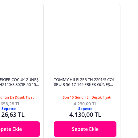
FİGER ÇOCUK GÜNEŞ
TOMMY HILFIGER TH 2201/S COL
2120/S 807IR 50 15
8RUIR 56-17-145 ERKEK GÜNEŞ
GÖZLÜĞÜ
Günün En Düşük Fiyatı
Son 10 Günün En Düşük Fiyatı
.658,28 TL
4.230,00 TL
Sepette
Sepette
126,63 TL
4.130,00 TL
epete Ekle
Sepete Ekle