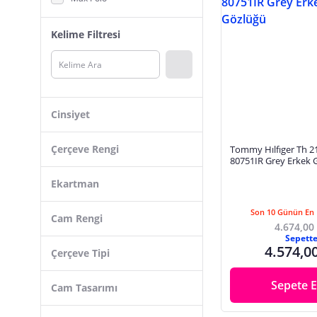
Scuderia Ferrari
Kelime Filtresi
Vogue
Persol
Ray-Ban
Fila
Cinsiyet
Armani Exchange
Hugo
Çerçeve Rengi
Tommy Hılfıger Th 21
80751IR Grey Erkek 
Emporio Armani
Gözlüğü
Ekartman
Carmelo Eyewear
Lacoste
Son 10 Günün En 
Cam Rengi
4.674,00
LOZZO
Sepett
4.574,0
Çerçeve Tipi
Hawk
Yayke
Sepete E
Cam Tasarımı
Inesta+