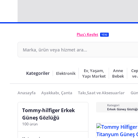
Plus'ı Keşfet
YENİ
Ev, Yaşam,
Anne
Cep
Kategoriler
Elektronik
Yapı Market
Bebek
ve
Anasayfa
Ayakkabı, Çanta
Takı,Saat ve Aksesuarlar
Gün
Kategori
Tommy-hilfiger Erkek
Erkek Güneş Gözlüğ
Güneş Gözlüğü
100 ürün