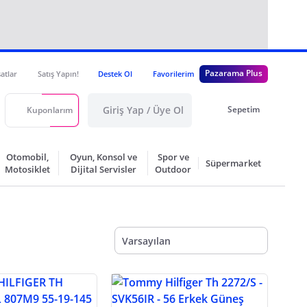
Pazarama Plus
satlar
Satış Yapın!
Destek Ol
Favorilerim
Giriş Yap / Üye Ol
Sepetim
Kuponlarım
Otomobil,
Oyun, Konsol ve
Spor ve
Süpermarket
Motosiklet
Dijital Servisler
Outdoor
Varsayılan