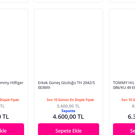
my Hilfiger
Erkek Güneş Gözlüğü TH 2042/S
TOMMY HILF
003M9
086/KU 49 
GÖZLÜĞÜ
Düşük Fiyatı
Son 10 Günün En Düşük Fiyatı
Son 10 
 TL
5.600,00 TL
8
e
Sepette
0 TL
4.600,00 TL
6.
kle
Sepete Ekle
S