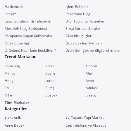
Hakkımızda
İşlem Rehberi
İletişim
Pazarama Blog
Satıcı Sorularım & Taleplerim
Bilgi Toplumu Hizmetleri
Mesafeli Satış Sözleşmesi
Sıkça Sorulan Sorular
Kampanya Kupon Kullanımları
Güvenlik İpuçları
Ürün Güvenliği
Ürün Kurulum Rehberi
Ürünümü Nasıl İade Edebilirim?
Ürün Geri Çekme Bilgilendirmeleri
Trend Markalar
Samsung
Apple
Xiaomi
Philips
Boyner
Mavi
Hotiç
Loreal
Avon
Eti
Sütaş
Adidas
Nike
Ebebek
Sleepy
Tüm Markalar
Kategoriler
Elektronik
Ev, Yaşam, Yapı Market
Anne Bebek
Cep Telefonu ve Aksesuar