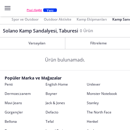
Yeni
Plus'ı Keşfet
Spor ve Outdoor
Outdoor Aktivite
Kamp Ekipmanları
Kamp Sanda
Solano Kamp Sandalyesi, Taburesi
0 Ürün
Varsayılan
Filtreleme
Ürün bulunamadı.
Popüler Marka ve Mağazalar
Penti
English Home
Unilever
Dermoeczanem
Boyner
Monster Notebook
Mavi Jeans
Jack & Jones
Stanley
Gürgençler
Defacto
The North Face
Bellona
Tefal
Henkel