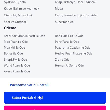
Ayakkabı, Çanta
Kitap, Kırtasiye, Hobi, Oyuncak
Kişisel Bakım ve Kozmetik
Moda
Otomobil, Motosiklet
Oyun, Konsol ve Dijital Servisler
Spor ve Outdoor
Süpermarket
Ödeme
Kredi Kartı/Banka Kartı ile Öde
Bankkart Lira ile Öde
MaxiPuan ile Öde
ParafPara ile Öde
MaxiMil ile Öde
Pazarama Cüzdan ile Öde
Bonus ile Öde
Hediye Puan Pluxee ile Öde
Shop&Fly ile Öde
Zip ile Öde
World Puan ile Öde
Hemen Al Sonra Öde
Axess Puan ile Öde
Pazarama Satıcı Portalı
Satıcı Portalı Girişi