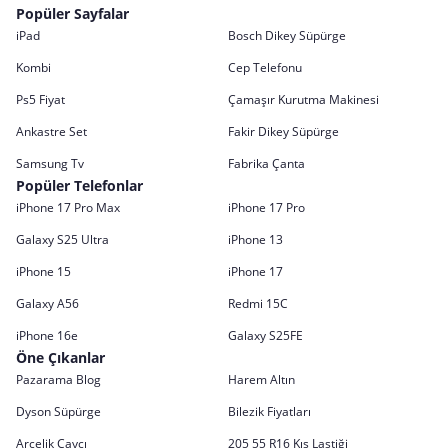
Popüler Sayfalar
iPad
Bosch Dikey Süpürge
Kombi
Cep Telefonu
Ps5 Fiyat
Çamaşır Kurutma Makinesi
Ankastre Set
Fakir Dikey Süpürge
Samsung Tv
Fabrika Çanta
Popüler Telefonlar
iPhone 17 Pro Max
iPhone 17 Pro
Galaxy S25 Ultra
iPhone 13
iPhone 15
iPhone 17
Galaxy A56
Redmi 15C
iPhone 16e
Galaxy S25FE
Öne Çıkanlar
Pazarama Blog
Harem Altın
Dyson Süpürge
Bilezik Fiyatları
Arçelik Çaycı
205 55 R16 Kış Lastiği