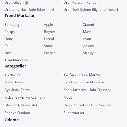
Ürün Güvenliği
Ürün Kurulum Rehberi
Ürünümü Nasıl İade Edebilirim?
Ürün Geri Çekme Bilgilendirmeleri
Trend Markalar
Samsung
Apple
Xiaomi
Philips
Boyner
Mavi
Hotiç
Loreal
Avon
Eti
Sütaş
Adidas
Nike
Ebebek
Sleepy
Tüm Markalar
Kategoriler
Elektronik
Ev, Yaşam, Yapı Market
Anne Bebek
Cep Telefonu ve Aksesuar
Ayakkabı, Çanta
Kitap, Kırtasiye, Hobi, Oyuncak
Kişisel Bakım ve Kozmetik
Moda
Otomobil, Motosiklet
Oyun, Konsol ve Dijital Servisler
Spor ve Outdoor
Süpermarket
Ödeme