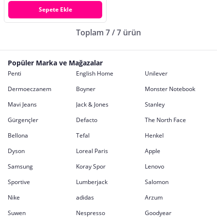
Sepete Ekle
Toplam 7 / 7 ürün
Popüler Marka ve Mağazalar
Penti
English Home
Unilever
Dermoeczanem
Boyner
Monster Notebook
Mavi Jeans
Jack & Jones
Stanley
Gürgençler
Defacto
The North Face
Bellona
Tefal
Henkel
Dyson
Loreal Paris
Apple
Samsung
Koray Spor
Lenovo
Sportive
Lumberjack
Salomon
Nike
adidas
Arzum
Suwen
Nespresso
Goodyear