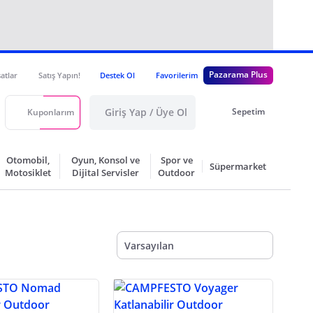
Pazarama Plus
satlar
Satış Yapın!
Destek Ol
Favorilerim
Giriş Yap / Üye Ol
Sepetim
Kuponlarım
Otomobil,
Oyun, Konsol ve
Spor ve
Süpermarket
Motosiklet
Dijital Servisler
Outdoor
Varsayılan