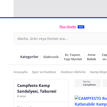
Plus'ı Keşfet
YENİ
Ev, Yaşam,
Anne
Cep
Kategoriler
Elektronik
Yapı Market
Bebek
ve
Anasayfa
Spor ve Outdoor
Outdoor Aktivite
Kamp Ekip
Marka
Campfesto Kamp
Campfesto
Sandalyesi, Taburesi
4 ürün