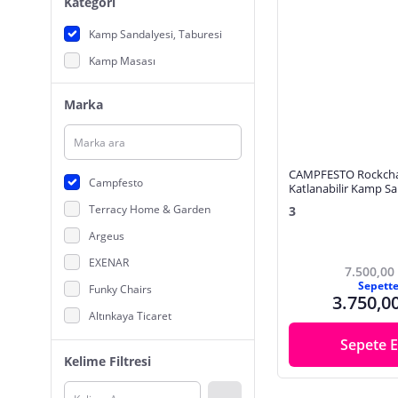
Kategori
Kamp Sandalyesi, Taburesi
Kamp Masası
Marka
CAMPFESTO Rockcha
Campfesto
Katlanabilir Kamp Sa
Terracy Home & Garden
3
Argeus
EXENAR
7.500,00
Sepett
Funky Chairs
3.750,0
Altınkaya Ticaret
Madfox
Sepete E
Kelime Filtresi
Famedall
King Camp