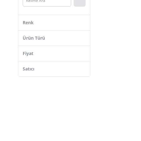
Savage
Exent
Renk
Bofigo
Outwell
Ürün Türü
Kapris
Fiyat
Freecamp
GCİ Outdoor
Satıcı
Dükkanönü
Begin Power
Efsane KAMP
Exp Outdoor