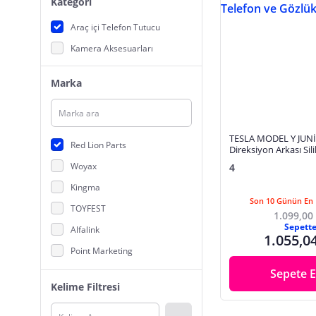
Kategori
Araç içi Telefon Tutucu
Kamera Aksesuarları
Marka
TESLA MODEL Y JUN
Red Lion Parts
Direksiyon Arkası Sil
ve Gözlük Tutucu
Woyax
4
Kingma
Son 10 Günün En 
TOYFEST
1.099,00
Sepett
Alfalink
1.055,0
Point Marketing
Juo
Sepete E
Kelime Filtresi
Baseus
BTM Otomotiv