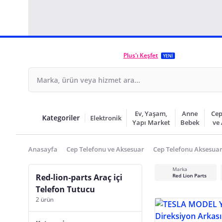
Plus'ı Keşfet
YENİ
Ev, Yaşam,
Anne
Cep
Kategoriler
Elektronik
Yapı Market
Bebek
ve
Anasayfa
Cep Telefonu ve Aksesuar
Cep Telefonu Aksesuar
Marka
Red-lion-parts Araç içi
Red Lion Parts
Telefon Tutucu
2 ürün