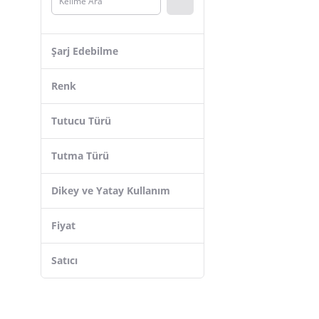
Omars
Ally
Şarj Edebilme
MyBlack
Lopard
Renk
Buffer
Tutucu Türü
STL
Mcdodo
Tutma Türü
Mega Oto Market
Dikey ve Yatay Kullanım
Jopus
Techmaster
Fiyat
mucit home
Satıcı