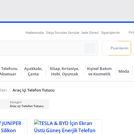
Fır
Hakkımızda
Sıkça Sorulan Sorular
İade Süreci
Siparişlerim
Puanlarım
 Telefonu
Ayakkabı,
Kitap, Kırtasiye,
Kişisel Bakım
Moda
 Aksesuar
Çanta
Hobi, Oyuncak
ve Kozmetik
ları
Araç içi Telefon Tutucu
Kategori
Araç içi Telefon Tutucu