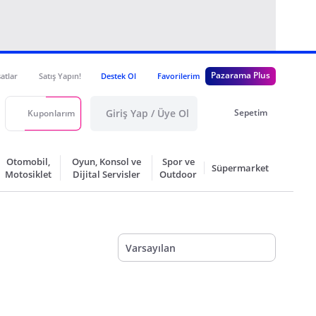
Pazarama Plus
satlar
Satış Yapın!
Destek Ol
Favorilerim
Giriş Yap / Üye Ol
Sepetim
Kuponlarım
Otomobil,
Oyun, Konsol ve
Spor ve
Süpermarket
Motosiklet
Dijital Servisler
Outdoor
Varsayılan