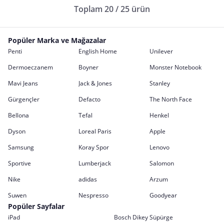
Toplam 20 / 25 ürün
Popüler Marka ve Mağazalar
Penti
English Home
Unilever
Dermoeczanem
Boyner
Monster Notebook
Mavi Jeans
Jack & Jones
Stanley
Gürgençler
Defacto
The North Face
Bellona
Tefal
Henkel
Dyson
Loreal Paris
Apple
Samsung
Koray Spor
Lenovo
Sportive
Lumberjack
Salomon
Nike
adidas
Arzum
Suwen
Nespresso
Goodyear
Popüler Sayfalar
iPad
Bosch Dikey Süpürge