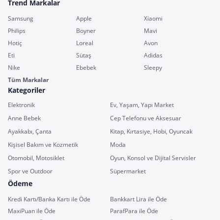
Trend Markalar
Samsung
Apple
Xiaomi
Philips
Boyner
Mavi
Hotiç
Loreal
Avon
Eti
Sütaş
Adidas
Nike
Ebebek
Sleepy
Tüm Markalar
Kategoriler
Elektronik
Ev, Yaşam, Yapı Market
Anne Bebek
Cep Telefonu ve Aksesuar
Ayakkabı, Çanta
Kitap, Kırtasiye, Hobi, Oyuncak
Kişisel Bakım ve Kozmetik
Moda
Otomobil, Motosiklet
Oyun, Konsol ve Dijital Servisler
Spor ve Outdoor
Süpermarket
Ödeme
Kredi Kartı/Banka Kartı ile Öde
Bankkart Lira ile Öde
MaxiPuan ile Öde
ParafPara ile Öde