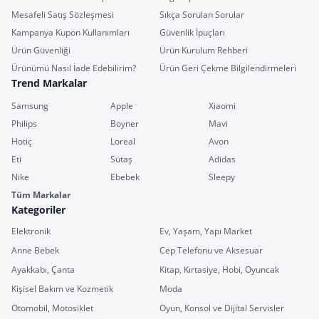
Mesafeli Satış Sözleşmesi
Sıkça Sorulan Sorular
Kampanya Kupon Kullanımları
Güvenlik İpuçları
Ürün Güvenliği
Ürün Kurulum Rehberi
Ürünümü Nasıl İade Edebilirim?
Ürün Geri Çekme Bilgilendirmeleri
Trend Markalar
Samsung
Apple
Xiaomi
Philips
Boyner
Mavi
Hotiç
Loreal
Avon
Eti
Sütaş
Adidas
Nike
Ebebek
Sleepy
Tüm Markalar
Kategoriler
Elektronik
Ev, Yaşam, Yapı Market
Anne Bebek
Cep Telefonu ve Aksesuar
Ayakkabı, Çanta
Kitap, Kırtasiye, Hobi, Oyuncak
Kişisel Bakım ve Kozmetik
Moda
Otomobil, Motosiklet
Oyun, Konsol ve Dijital Servisler