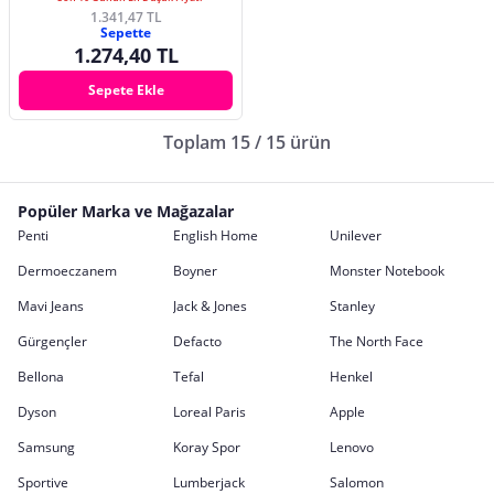
1.341,47 TL
Sepette
1.274,40 TL
Sepete Ekle
Toplam 15 / 15 ürün
Popüler Marka ve Mağazalar
Penti
English Home
Unilever
Dermoeczanem
Boyner
Monster Notebook
Mavi Jeans
Jack & Jones
Stanley
Gürgençler
Defacto
The North Face
Bellona
Tefal
Henkel
Dyson
Loreal Paris
Apple
Samsung
Koray Spor
Lenovo
Sportive
Lumberjack
Salomon