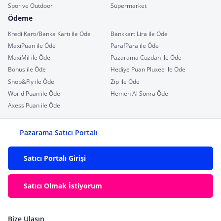
Spor ve Outdoor
Süpermarket
Ödeme
Kredi Kartı/Banka Kartı ile Öde
Bankkart Lira ile Öde
MaxiPuan ile Öde
ParafPara ile Öde
MaxiMil ile Öde
Pazarama Cüzdan ile Öde
Bonus ile Öde
Hediye Puan Pluxee ile Öde
Shop&Fly ile Öde
Zip ile Öde
World Puan ile Öde
Hemen Al Sonra Öde
Axess Puan ile Öde
Pazarama Satıcı Portalı
Satıcı Portalı Girişi
Satıcı Olmak İstiyorum
Bize Ulaşın