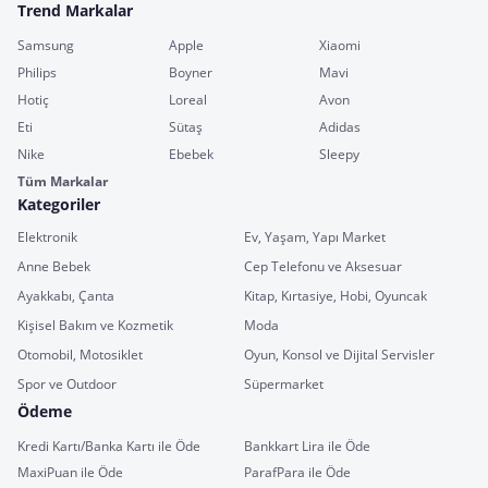
Trend Markalar
Samsung
Apple
Xiaomi
Philips
Boyner
Mavi
Hotiç
Loreal
Avon
Eti
Sütaş
Adidas
Nike
Ebebek
Sleepy
Tüm Markalar
Kategoriler
Elektronik
Ev, Yaşam, Yapı Market
Anne Bebek
Cep Telefonu ve Aksesuar
Ayakkabı, Çanta
Kitap, Kırtasiye, Hobi, Oyuncak
Kişisel Bakım ve Kozmetik
Moda
Otomobil, Motosiklet
Oyun, Konsol ve Dijital Servisler
Spor ve Outdoor
Süpermarket
Ödeme
Kredi Kartı/Banka Kartı ile Öde
Bankkart Lira ile Öde
MaxiPuan ile Öde
ParafPara ile Öde