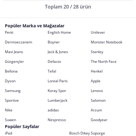
Toplam 20 / 28 ürün
Popüler Marka ve Mağazalar
Penti
English Home
Unilever
Dermoeczanem
Boyner
Monster Notebook
Mavi Jeans
Jack & Jones
Stanley
Gürgençler
Defacto
The North Face
Bellona
Tefal
Henkel
Dyson
Loreal Paris
Apple
Samsung
Koray Spor
Lenovo
Sportive
Lumberjack
Salomon
Nike
adidas
Arzum
Suwen
Nespresso
Goodyear
Popüler Sayfalar
iPad
Bosch Dikey Süpürge