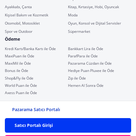
Ayakkabı, Çanta
Kitap, Kırtasiye, Hobi, Oyuncak
Kişisel Bakım ve Kozmetik
Moda
Otomobil, Motosiklet
Oyun, Konsol ve Dijital Servisler
Spor ve Outdoor
Süpermarket
Ödeme
Kredi Kartı/Banka Kartı ile Öde
Bankkart Lira ile Öde
MaxiPuan ile Öde
ParafPara ile Öde
MaxiMil ile Öde
Pazarama Cüzdan ile Öde
Bonus ile Öde
Hediye Puan Pluxee ile Öde
Shop&Fly ile Öde
Zip ile Öde
World Puan ile Öde
Hemen Al Sonra Öde
Axess Puan ile Öde
Pazarama Satıcı Portalı
Satıcı Portalı Girişi