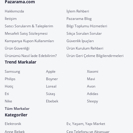
Pazarama.com
Hakkımızda
İşlem Rehberi
İletişim
Pazarama Blog
Satıcı Sorularım & Taleplerim
Bilgi Toplumu Hizmetleri
Mesafeli Satış Sözleşmesi
Sıkça Sorulan Sorular
Kampanya Kupon Kullanımları
Güvenlik İpuçları
Ürün Güvenliği
Ürün Kurulum Rehberi
Ürünümü Nasıl İade Edebilirim?
Ürün Geri Çekme Bilgilendirmeleri
Trend Markalar
Samsung
Apple
Xiaomi
Philips
Boyner
Mavi
Hotiç
Loreal
Avon
Eti
Sütaş
Adidas
Nike
Ebebek
Sleepy
Tüm Markalar
Kategoriler
Elektronik
Ev, Yaşam, Yapı Market
Anne Bebek
Cep Telefonu ve Aksesuar