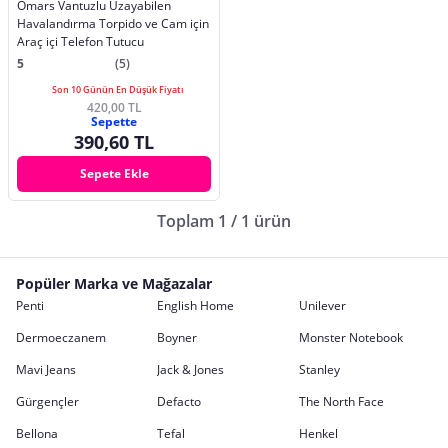
Omars Vantuzlu Uzayabilen
Havalandırma Torpido ve Cam için
Araç içi Telefon Tutucu
5
(5)
Son 10 Günün En Düşük Fiyatı
420,00 TL
Sepette
390,60 TL
Sepete Ekle
Toplam 1 / 1 ürün
Popüler Marka ve Mağazalar
Penti
English Home
Unilever
Dermoeczanem
Boyner
Monster Notebook
Mavi Jeans
Jack & Jones
Stanley
Gürgençler
Defacto
The North Face
Bellona
Tefal
Henkel