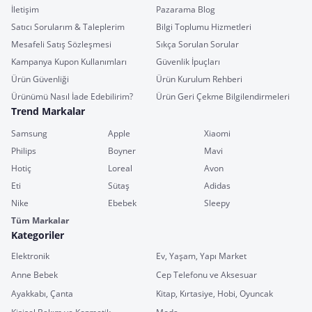
İletişim
Pazarama Blog
Satıcı Sorularım & Taleplerim
Bilgi Toplumu Hizmetleri
Mesafeli Satış Sözleşmesi
Sıkça Sorulan Sorular
Kampanya Kupon Kullanımları
Güvenlik İpuçları
Ürün Güvenliği
Ürün Kurulum Rehberi
Ürünümü Nasıl İade Edebilirim?
Ürün Geri Çekme Bilgilendirmeleri
Trend Markalar
Samsung
Apple
Xiaomi
Philips
Boyner
Mavi
Hotiç
Loreal
Avon
Eti
Sütaş
Adidas
Nike
Ebebek
Sleepy
Tüm Markalar
Kategoriler
Elektronik
Ev, Yaşam, Yapı Market
Anne Bebek
Cep Telefonu ve Aksesuar
Ayakkabı, Çanta
Kitap, Kırtasiye, Hobi, Oyuncak