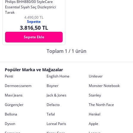
Philips BHH880/00 StyleCare
Essential Siyah Saç Düzleştirici
Tarak
4.490,00 TL
Sepette
3.816,50 TL
Sepete Ekle
Toplam 1 / 1 ürün
Popüler Marka ve Mağazalar
Penti
English Home
Unilever
Dermoeczanem
Boyner
Monster Notebook
Mavi Jeans
Jack & Jones
Stanley
Gürgençler
Defacto
The North Face
Bellona
Tefal
Henkel
Dyson
Loreal Paris
Apple