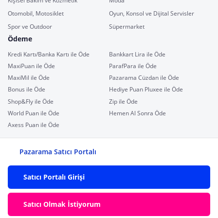
Kişisel Bakım ve Kozmetik
Moda
Otomobil, Motosiklet
Oyun, Konsol ve Dijital Servisler
Spor ve Outdoor
Süpermarket
Ödeme
Kredi Kartı/Banka Kartı ile Öde
Bankkart Lira ile Öde
MaxiPuan ile Öde
ParafPara ile Öde
MaxiMil ile Öde
Pazarama Cüzdan ile Öde
Bonus ile Öde
Hediye Puan Pluxee ile Öde
Shop&Fly ile Öde
Zip ile Öde
World Puan ile Öde
Hemen Al Sonra Öde
Axess Puan ile Öde
Pazarama Satıcı Portalı
Satıcı Portalı Girişi
Satıcı Olmak İstiyorum