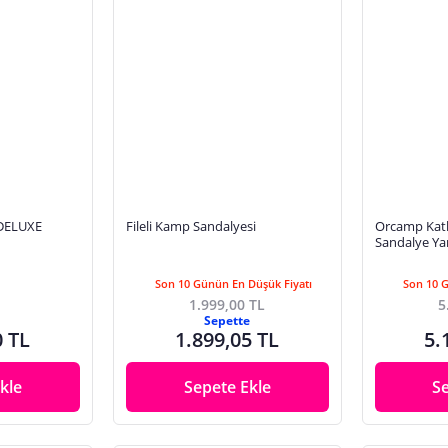
DELUXE
Fileli Kamp Sandalyesi
Orcamp Katl
Sandalye Yan
Son 10 Günün En Düşük Fiyatı
Son 10 
1.999,00 TL
5
Sepette
0 TL
1.899,05 TL
5.
kle
Sepete Ekle
S