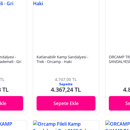
ndalyesi -
Katlanabilir Kamp Sandalyesi -
ORCAMP T
ademeli - Gri
Trek - Orcamp - Haki
SANDALYES
 TL
4.747,00 TL
e
Sepette
3 TL
4.367,24 TL
4.
kle
Sepete Ekle
S