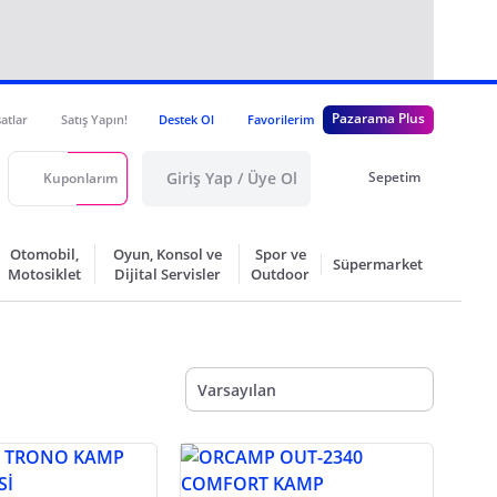
Pazarama Plus
satlar
Satış Yapın!
Destek Ol
Favorilerim
Giriş Yap / Üye Ol
Sepetim
Kuponlarım
Otomobil,
Oyun, Konsol ve
Spor ve
Süpermarket
Motosiklet
Dijital Servisler
Outdoor
Varsayılan