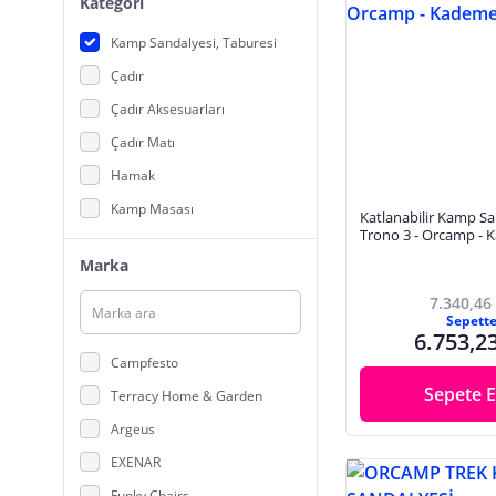
Kategori
Kamp Sandalyesi, Taburesi
Çadır
Çadır Aksesuarları
Çadır Matı
Hamak
Kamp Masası
Katlanabilir Kamp Sa
Trono 3 - Orcamp - K
Kamp Mutfak Ürünleri
Marka
Kampet
7.340,46
Uyku Tulumu
Sepett
6.753,2
Campfesto
Sepete E
Terracy Home & Garden
Argeus
EXENAR
Funky Chairs