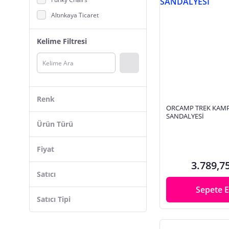
Altınkaya Ticaret
Madfox
Kelime Filtresi
Famedall
King Camp
Savage
Exent
Renk
Bofigo
ORCAMP TREK KAM
SANDALYESİ
Outwell
Ürün Türü
Kapris
Fiyat
Freecamp
3.789,7
GCİ Outdoor
Satıcı
Dükkanönü
Sepete E
Satıcı Tipi
Begin Power
Efsane KAMP