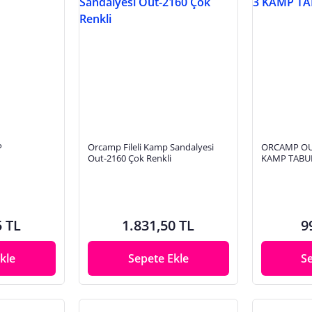
P
Orcamp Fileli Kamp Sandalyesi
ORCAMP OU
Out-2160 Çok Renkli
KAMP TABU
5 TL
1.831,50 TL
9
kle
Sepete Ekle
S