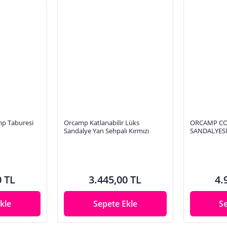
p Taburesi
Orcamp Katlanabilir Lüks
ORCAMP CO
Sandalye Yan Sehpalı Kırmızı
SANDALYES
0 TL
3.445,00 TL
4.
kle
Sepete Ekle
S