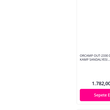
Exp Outdoor
ORCAMP OUT-2330 
KAMP SANDALYESİ
KIRMIZI/SİYAH
1.782,0
Sepete E