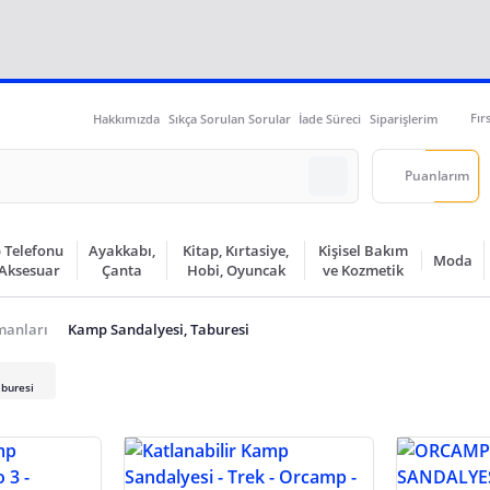
Fır
Hakkımızda
Sıkça Sorulan Sorular
İade Süreci
Siparişlerim
Puanlarım
 Telefonu
Ayakkabı,
Kitap, Kırtasiye,
Kişisel Bakım
Moda
 Aksesuar
Çanta
Hobi, Oyuncak
ve Kozmetik
manları
Kamp Sandalyesi, Taburesi
buresi