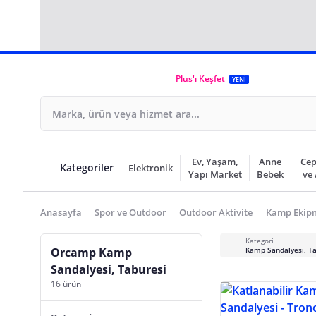
Plus'ı Keşfet
YENİ
Ev, Yaşam,
Anne
Cep
Kategoriler
Elektronik
Yapı Market
Bebek
ve
Anasayfa
Spor ve Outdoor
Outdoor Aktivite
Kamp Ekip
Kategori
Orcamp Kamp
Kamp Sandalyesi, Ta
Sandalyesi, Taburesi
16 ürün