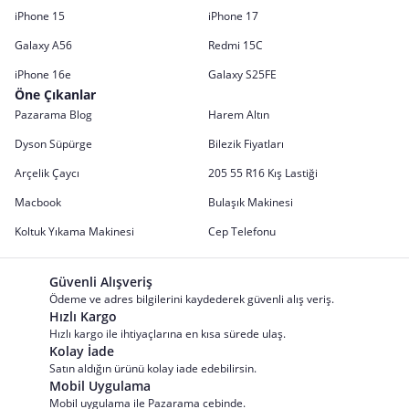
iPhone 15
iPhone 17
Galaxy A56
Redmi 15C
iPhone 16e
Galaxy S25FE
Öne Çıkanlar
Pazarama Blog
Harem Altın
Dyson Süpürge
Bilezik Fiyatları
Arçelik Çaycı
205 55 R16 Kış Lastiği
Macbook
Bulaşık Makinesi
Koltuk Yıkama Makinesi
Cep Telefonu
Güvenli Alışveriş
Ödeme ve adres bilgilerini kaydederek güvenli alış veriş.
Hızlı Kargo
Hızlı kargo ile ihtiyaçlarına en kısa sürede ulaş.
Kolay İade
Satın aldığın ürünü kolay iade edebilirsin.
Mobil Uygulama
Mobil uygulama ile Pazarama cebinde.