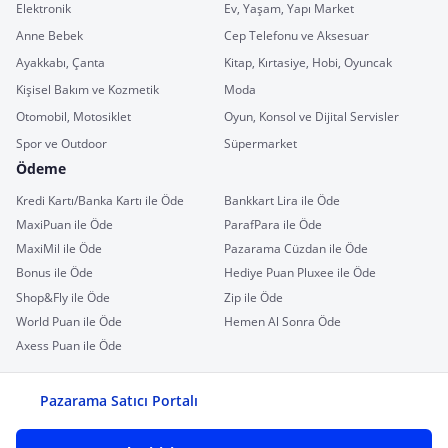
Elektronik
Ev, Yaşam, Yapı Market
Anne Bebek
Cep Telefonu ve Aksesuar
Ayakkabı, Çanta
Kitap, Kırtasiye, Hobi, Oyuncak
Kişisel Bakım ve Kozmetik
Moda
Otomobil, Motosiklet
Oyun, Konsol ve Dijital Servisler
Spor ve Outdoor
Süpermarket
Ödeme
Kredi Kartı/Banka Kartı ile Öde
Bankkart Lira ile Öde
MaxiPuan ile Öde
ParafPara ile Öde
MaxiMil ile Öde
Pazarama Cüzdan ile Öde
Bonus ile Öde
Hediye Puan Pluxee ile Öde
Shop&Fly ile Öde
Zip ile Öde
World Puan ile Öde
Hemen Al Sonra Öde
Axess Puan ile Öde
Pazarama Satıcı Portalı