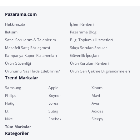
Pazarama.com
Hakkımızda
İşlem Rehberi
İletişim
Pazarama Blog
Satıcı Sorularım & Taleplerim
Bilgi Toplumu Hizmetleri
Mesafeli Satış Sözleşmesi
Sıkça Sorulan Sorular
Kampanya Kupon Kullanımları
Güvenlik İpuçları
Ürün Güvenliği
Ürün Kurulum Rehberi
Ürünümü Nasıl İade Edebilirim?
Ürün Geri Çekme Bilgilendirmeleri
Trend Markalar
Samsung
Apple
Xiaomi
Philips
Boyner
Mavi
Hotiç
Loreal
Avon
Eti
Sütaş
Adidas
Nike
Ebebek
Sleepy
Tüm Markalar
Kategoriler