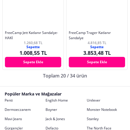
FreeCamp Jett Katlanır Sandalye-
FreeCamp Trager Katlanır
HAKİ
Sandalye
1.260,68 TL
4.816,85 TL
Sepette
Sepette
1.008,55 TL
3.853,48 TL
Sepete Ekle
Sepete Ekle
Toplam 20 / 34 ürün
Popüler Marka ve Mağazalar
Penti
English Home
Unilever
Dermoeczanem
Boyner
Monster Notebook
Mavi Jeans
Jack & Jones
Stanley
Gürgençler
Defacto
The North Face